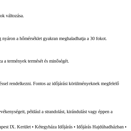
kok változása.
íg nyáron a hőmérséklet gyakran meghaladhatja a 30 fokot.
za a termények termését és minőségét.
eléssel rendelkezni. Fontos az időjárási körülményeknek megfelelő
evékenységeit, például a strandolást, kirándulást vagy éppen a
apest IX. Kerület
•
Kétegyháza Időjárás
•
Időjárás Hajdúhadházban
•