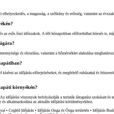
jzi elhelyezkedés, a magasság, a szélirány és erősség, valamint az évsza
nyékén?
s az esős őszi időszakok. A téli hónapokban előfordulhat hóesés is, m
ságára?
mennyisége és eloszlása, valamint a hőmérséklet alakulása meghatároz
laapátiban?
kísérni az időjárás-előrejelzéseket, és megfelelő ruházattal és felszer
aapáti környékén?
 időjárási viszonyok befolyásolják a turisták látogatási szokásait és t
ése és alkalmazkodása az aktuális időjárási körülményekhez.
nyai
•
Cegléd Időjárás
•
Időjárás Onga és Ónga területén
•
Időjárás Bud