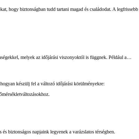
kat, hogy biztonságban tudd tartani magad és családodat. A legfrissebb i
nségekkel, melyek az időjárási viszonyoktól is függnek. Például a…
ogyan készülj fel a változó időjárási körülményekre:
hőmérsékletváltozásokhoz.
 és biztonságos napjaink legyenek a varázslatos térségben.