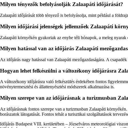
Milyen tényezők befolyásolják Zalaapáti időjárását?
Zalaapáti időjárását több tényező is befolyásolja, mint például a földra
Milyen időjárási jelenségek jellemzőek Zalaapáti kör
Zalaapáti környékén gyakoriak az enyhe téli hónapok, a meleg nyarak é
Milyen hatással van az időjárás Zalaapáti mezőgazda
Az időjárás nagy hatással van Zalaapáti mezőgazdaságára. A csapadék 
Hogyan lehet felkészülni a változékony időjárásra Za
A változékony időjárásra való felkészülés érdekében fontos figyelemmel 
növénytermesztési és állattenyésztési módszerek alkalmazása is.
Milyen szerepe van az időjárásnak a turizmusban Zal
Az időjárásnak fontos szerepe van a turizmusban Zalaapáti környékén. Az
borászatok látogatását. Fontos tehát a turisztikai szolgáltatások tervez
Időjárás Budapest VIII. kerületében – Józsefváros meteorológiai viszo