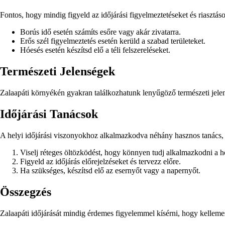
Fontos, hogy mindig figyeld az időjárási figyelmeztetéseket és riasztáso
Borús idő esetén számíts esőre vagy akár zivatarra.
Erős szél figyelmeztetés esetén kerüld a szabad területeket.
Hóesés esetén készítsd elő a téli felszereléseket.
Természeti Jelenségek
Zalaapáti környékén gyakran találkozhatunk lenyűgöző természeti jele
Időjárási Tanácsok
A helyi időjárási viszonyokhoz alkalmazkodva néhány hasznos tanács, h
Viselj réteges öltözködést, hogy könnyen tudj alkalmazkodni a 
Figyeld az időjárás előrejelzéseket és tervezz előre.
Ha szükséges, készítsd elő az esernyőt vagy a napernyőt.
Összegzés
Zalaapáti időjárását mindig érdemes figyelemmel kísérni, hogy kellemes