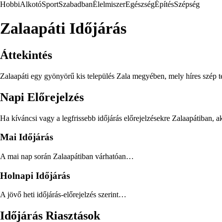
Hobbi
Alkotó
Sport
Szabadban
Élelmiszer
Egészség
Építés
Szépség
Zalaapáti Időjárás
Áttekintés
Zalaapáti egy gyönyörű kis település Zala megyében, mely híres szép ter
Napi Előrejelzés
Ha kíváncsi vagy a legfrissebb időjárás előrejelzésekre Zalaapátiban, a
Mai Időjárás
A mai nap során Zalaapátiban várhatóan…
Holnapi Időjárás
A jövő heti időjárás-előrejelzés szerint…
Időjárás Riasztások