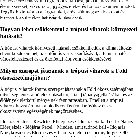
Fontos előre felkészülni egy trópusi viharra, például készítsünk elő
élelmiszereket, vízvorratot, gyógyszereket és fontos dokumentumokat.
Tegyük biztonságba a tárgyainkat, erősítsük meg az ablakokat és
kövessük az illetékes hatóságok utasításait.
Hogyan lehet csökkenteni a trópusi viharok környezeti
hatásait?
A trópusi viharok környezeti hatásait csökkenthetjük a klímaváltozás
elleni küzdelemmel, az erdőirtás visszaszorításával, a fenntartható
városfejlesztéssel és az ökológiai lábnyom csökkentésével.
Milyen szerepet játszanak a trópusi viharok a Föld
ökoszisztémájában?
A trópusi viharok fontos szerepet játszanak a Föld ökoszisztémájában,
mivel segítenek a hő eloszlatásában, a talaj tápanyagellátásában és az
élőlények életkörülményeinek fenntartásában. Emellett a trópusi
viharok hozzájárulnak a biodiverzitás fenntartásához és az
ökoszisztéma egészségének megőrzéséhez.
Időjárás Siklós – Részletes Előrejelzés
•
Időjárás Sarkad és 15 Napos
Előrejelzés
•
Időjárás Pécel – Minden, amit tudnod kell
•
Időjárás
Nagykovácsi és Előrejelzés
•
Thor: szerelem és mennydörgés
•
90