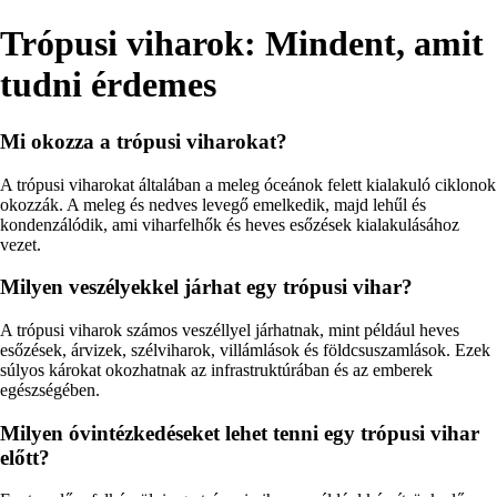
Trópusi viharok: Mindent, amit
tudni érdemes
Mi okozza a trópusi viharokat?
A trópusi viharokat általában a meleg óceánok felett kialakuló ciklonok
okozzák. A meleg és nedves levegő emelkedik, majd lehűl és
kondenzálódik, ami viharfelhők és heves esőzések kialakulásához
vezet.
Milyen veszélyekkel járhat egy trópusi vihar?
A trópusi viharok számos veszéllyel járhatnak, mint például heves
esőzések, árvizek, szélviharok, villámlások és földcsuszamlások. Ezek
súlyos károkat okozhatnak az infrastruktúrában és az emberek
egészségében.
Milyen óvintézkedéseket lehet tenni egy trópusi vihar
előtt?