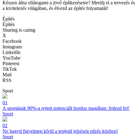
Készen állsz ellátogatni a jövő építkezéseire? Merülj el a tervezés és
a kivitelezés világában, és élvezd az építés folyamatát!
Építés
Építés
Sharing is caring
X
Facebook
Instagram
LinkedIn
YouTube
Pinterest
TikTok
Mail
RSS
Sport
01
A sportágak 90%-a rejtett potenciált hordoz magában: fedezd fel!
Sport
02
Ne hagyd figyelmen kívül a testjeid jelzéseit edzés közben!
Sport