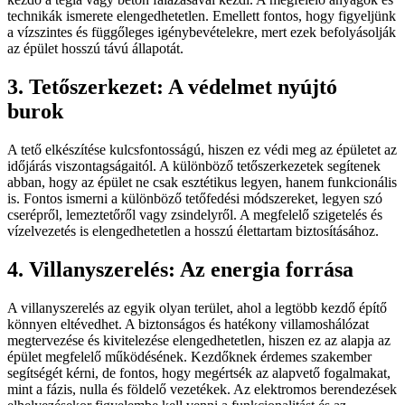
technikák ismerete elengedhetetlen. Emellett fontos, hogy figyeljünk
a vízszintes és függőleges igénybevételekre, mert ezek befolyásolják
az épület hosszú távú állapotát.
3. Tetőszerkezet: A védelmet nyújtó
burok
A tető elkészítése kulcsfontosságú, hiszen ez védi meg az épületet az
időjárás viszontagságaitól. A különböző tetőszerkezetek segítenek
abban, hogy az épület ne csak esztétikus legyen, hanem funkcionális
is. Fontos ismerni a különböző tetőfedési módszereket, legyen szó
cserépről, lemeztetőről vagy zsindelyről. A megfelelő szigetelés és
vízelvezetés is elengedhetetlen a hosszú élettartam biztosításához.
4. Villanyszerelés: Az energia forrása
A villanyszerelés az egyik olyan terület, ahol a legtöbb kezdő építő
könnyen eltévedhet. A biztonságos és hatékony villamoshálózat
megtervezése és kivitelezése elengedhetetlen, hiszen ez az alapja az
épület megfelelő működésének. Kezdőknek érdemes szakember
segítségét kérni, de fontos, hogy megértsék az alapvető fogalmakat,
mint a fázis, nulla és földelő vezetékek. Az elektromos berendezések