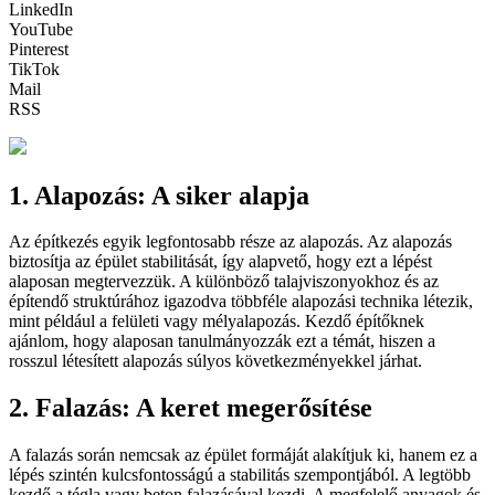
LinkedIn
YouTube
Pinterest
TikTok
Mail
RSS
1. Alapozás: A siker alapja
Az építkezés egyik legfontosabb része az alapozás. Az alapozás
biztosítja az épület stabilitását, így alapvető, hogy ezt a lépést
alaposan megtervezzük. A különböző talajviszonyokhoz és az
építendő struktúrához igazodva többféle alapozási technika létezik,
mint például a felületi vagy mélyalapozás. Kezdő építőknek
ajánlom, hogy alaposan tanulmányozzák ezt a témát, hiszen a
rosszul létesített alapozás súlyos következményekkel járhat.
2. Falazás: A keret megerősítése
A falazás során nemcsak az épület formáját alakítjuk ki, hanem ez a
lépés szintén kulcsfontosságú a stabilitás szempontjából. A legtöbb
kezdő a tégla vagy beton falazásával kezdi. A megfelelő anyagok és