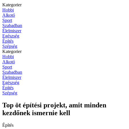
Kategorier
Hobbi
Alkotó
Sport
Szabadban
Élelmiszer
Egészség
Építés
Szépség
Kategorier
Hobbi
Alkotó
Sport
Szabadban
Élelmiszer
Egészség
Építés
Szépség
Top öt építési projekt, amit minden
kezdőnek ismernie kell
Építés