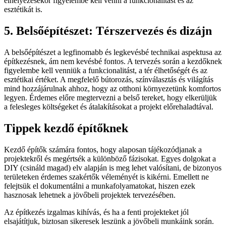
elhelyezésekor figyelembe kell venni a funkcionalitást és az
esztétikát is.
5. Belsőépítészet: Térszervezés és dizájn
A belsőépítészet a legfinomabb és legkevésbé technikai aspektusa az
építkezésnek, ám nem kevésbé fontos. A tervezés során a kezdőknek
figyelembe kell venniük a funkcionalitást, a tér élhetőségét és az
esztétikai értéket. A megfelelő bútorozás, színválasztás és világítás
mind hozzájárulnak ahhoz, hogy az otthoni környezetünk komfortos
legyen. Érdemes előre megtervezni a belső tereket, hogy elkerüljük
a felesleges költségeket és átalakításokat a projekt előrehaladtával.
Tippek kezdő építőknek
Kezdő építők számára fontos, hogy alaposan tájékozódjanak a
projektekről és megértsék a különböző fázisokat. Egyes dolgokat a
DIY (csináld magad) elv alapján is meg lehet valósítani, de bizonyos
területeken érdemes szakértők véleményét is kikérni. Emellett ne
felejtsük el dokumentálni a munkafolyamatokat, hiszen ezek
hasznosak lehetnek a jövőbeli projektek tervezésében.
Az építkezés izgalmas kihívás, és ha a fenti projekteket jól
elsajátítjuk, biztosan sikeresek leszünk a jövőbeli munkáink során.