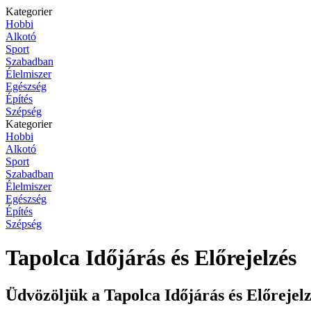
Kategorier
Hobbi
Alkotó
Sport
Szabadban
Élelmiszer
Egészség
Építés
Szépség
Kategorier
Hobbi
Alkotó
Sport
Szabadban
Élelmiszer
Egészség
Építés
Szépség
Tapolca Időjárás és Előrejelzés
Üdvözöljük a Tapolca Időjárás és Előrejel