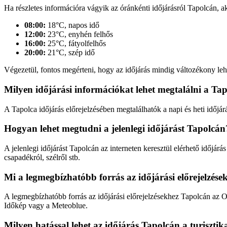
Ha részletes információra vágyik az óránkénti időjárásról Tapolcán, ak
08:00:
18°C, napos idő
12:00:
23°C, enyhén felhős
16:00:
25°C, fátyolfelhős
20:00:
21°C, szép idő
Végezetül, fontos megérteni, hogy az időjárás mindig változékony leh
Milyen időjárási információkat lehet megtalálni a Tap
A Tapolca időjárás előrejelzésében megtalálhatók a napi és heti időjár
Hogyan lehet megtudni a jelenlegi időjárást Tapolcán
A jelenlegi időjárást Tapolcán az interneten keresztül elérhető időjá
csapadékról, szélről stb.
Mi a legmegbízhatóbb forrás az időjárási előrejelzés
A legmegbízhatóbb forrás az időjárási előrejelzésekhez Tapolcán az 
Időkép vagy a Meteoblue.
Milyen hatással lehet az időjárás Tapolcán a turiszti