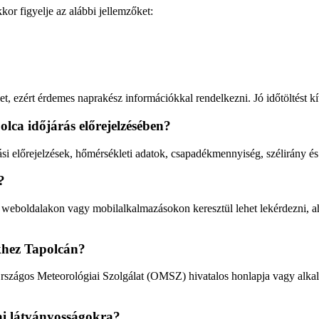
kor figyelje az alábbi jellemzőket:
et, ezért érdemes naprakész információkkal rendelkezni. Jó időtöltést 
olca időjárás előrejelzésében?
ási előrejelzések, hőmérsékleti adatok, csapadékmennyiség, szélirány és
?
rás weboldalakon vagy mobilalkalmazásokon keresztül lehet lekérdezni, ah
ekhez Tapolcán?
Országos Meteorológiai Szolgálat (OMSZ) hivatalos honlapja vagy alkalm
kai látványosságokra?