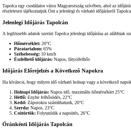
Tapolca egy csodálatos város Magyarország szívében, ahol az időjárás
részletesen tájékoztatjuk Önt a jelenlegi és várható időjárásról Tapolca
Jelenlegi Időjárás Tapolcán
A legfrissebb adatok szerint Tapolca jelenlegi időjárása az alábbiak sze
Hőmérséklet:
20°C
Páratartalom:
65%
Szélsebesség:
10 km/h
Észlelhető időjárás:
Napos, fátyolfelhős
Időjárás Előrejelzés a Következő Napokra
Ha kíváncsi, hogy milyen idő várható holnap vagy a következő napokb
Holnapi Időjárás:
Napos idő, maximális hőmérséklet 25°C
Hétfő:
Enyhe felhősödés, 22°C
Kedd:
Záporokra számíthatunk, 20°C
Szerda:
Napos, 23°C
Csütörtök:
Folytatódik a napsütés, 26°C
Óránkénti Időjárás Tapolcán