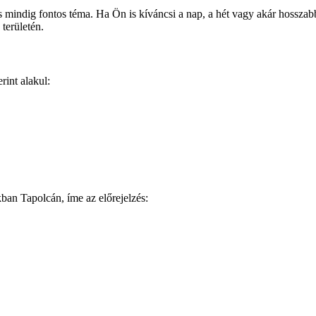
 mindig fontos téma. Ha Ön is kíváncsi a nap, a hét vagy akár hosszab
 területén.
rint alakul:
an Tapolcán, íme az előrejelzés: