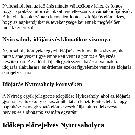
Nyírcsaholyban az időjárás mindig változékony lehet, és fontos,
hogy naprakész információkkal rendelkezzünk a várható időjárásról.
A helyi lakosok számára kiemelten fontos az időjárás előrejelzés,
hogy az napirendjüket és tevékenységeiket ennek megfelelően
tudják szervezni.
Nyírcsaholy időjárás és klimatikus viszonyai
Nyírcsaholy környéke egyedi időjárási és klimatikus viszonyokat
mutat, amelyeket figyelembe kell venni a pontos előrejelzés
készítésekor. Az alföldi táj jellegzetességei hatással vannak az
időjárás alakulására, és érdemes ezeket figyelembe venni az időjárás
előrejelzés során.
Időjárás Nyírcsaholy környékén
A Nyírség egyik jellegzetes települése Nyírcsaholy, ahol az időjárás
gyakran változékony és kiszámíthatatlan lehet. Fontos tehát, hogy
naprakész és megbízható előrejelzések álljanak rendelkezésre a
helyiek és a látogatók számára egyaránt.
Időkép előrejelzés Nyírcsaholyra