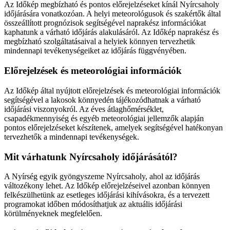
Az Időkép megbízható és pontos előrejelzéseket kínál Nyírcsaholy
időjárására vonatkozóan. A helyi meteorológusok és szakértők által
összeállított prognózisok segítségével naprakész információkat
kaphatunk a várható időjárás alakulásáról. Az Időkép naprakész és
megbízható szolgáltatásaival a helyiek könnyen tervezhetik
mindennapi tevékenységeiket az időjárás függvényében.
Előrejelzések és meteorológiai információk
Az Időkép által nyújtott előrejelzések és meteorológiai információk
segítségével a lakosok könnyedén tájékozódhatnak a várható
időjárási viszonyokról. Az éves átlaghőmérséklet,
csapadékmennyiség és egyéb meteorológiai jellemzők alapján
pontos előrejelzéseket készítenek, amelyek segítségével hatékonyan
tervezhetők a mindennapi tevékenységek.
Mit várhatunk Nyírcsaholy időjárásától?
A Nyírség egyik gyöngyszeme Nyírcsaholy, ahol az időjárás
változékony lehet. Az Időkép előrejelzéseivel azonban könnyen
felkészülhetünk az esetleges időjárási kihívásokra, és a tervezett
programokat időben módosíthatjuk az aktuális időjárási
körülményeknek megfelelően.