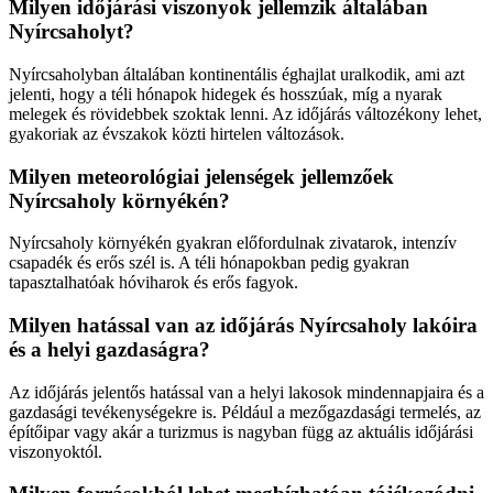
Milyen időjárási viszonyok jellemzik általában
Nyírcsaholyt?
Nyírcsaholyban általában kontinentális éghajlat uralkodik, ami azt
jelenti, hogy a téli hónapok hidegek és hosszúak, míg a nyarak
melegek és rövidebbek szoktak lenni. Az időjárás változékony lehet,
gyakoriak az évszakok közti hirtelen változások.
Milyen meteorológiai jelenségek jellemzőek
Nyírcsaholy környékén?
Nyírcsaholy környékén gyakran előfordulnak zivatarok, intenzív
csapadék és erős szél is. A téli hónapokban pedig gyakran
tapasztalhatóak hóviharok és erős fagyok.
Milyen hatással van az időjárás Nyírcsaholy lakóira
és a helyi gazdaságra?
Az időjárás jelentős hatással van a helyi lakosok mindennapjaira és a
gazdasági tevékenységekre is. Például a mezőgazdasági termelés, az
építőipar vagy akár a turizmus is nagyban függ az aktuális időjárási
viszonyoktól.