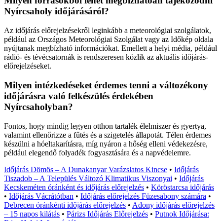
Milyen forrásokból lehet megbízhatóan tájékozódni
Nyírcsaholy időjárásáról?
Az időjárás előrejelzésekről leginkább a meteorológiai szolgálatok,
például az Országos Meteorológiai Szolgálat vagy az Időkép oldala
nyújtanak megbízható információkat. Emellett a helyi média, például
rádió- és tévécsatornák is rendszeresen közlik az aktuális időjárás-
előrejelzéseket.
Milyen intézkedéseket érdemes tenni a változékony
időjárásra való felkészülés érdekében
Nyírcsaholyban?
Fontos, hogy mindig legyen otthon tartalék élelmiszer és gyertya,
valamint ellenőrizze a fűtés és a szigetelés állapotát. Télen érdemes
készülni a hóeltakarításra, míg nyáron a hőség elleni védekezésre,
például elegendő folyadék fogyasztására és a napvédelemre.
Időjárás Dömös – A Dunakanyar Varázslatos Kincse
•
Időjárás
Tiszadob – A Település Változó Klimatikus Viszonyai
•
Időjárás
Kecskeméten óránként és időjárás előrejelzés
•
Köröstarcsa időjárás
•
Időjárás Vácrátótban
•
Időjárás előrejelzés Füzesabony számára
•
Debrecen óránkénti időjárás előrejelzés
•
Adony időjárás előrejelzés
– 15 napos kilátás
•
Párizs Időjárás Előrejelzés
•
Putnok Időjárása: