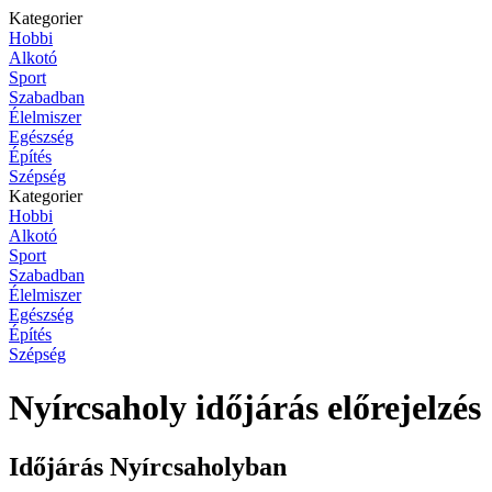
Kategorier
Hobbi
Alkotó
Sport
Szabadban
Élelmiszer
Egészség
Építés
Szépség
Kategorier
Hobbi
Alkotó
Sport
Szabadban
Élelmiszer
Egészség
Építés
Szépség
Nyírcsaholy időjárás előrejelzés
Időjárás Nyírcsaholyban