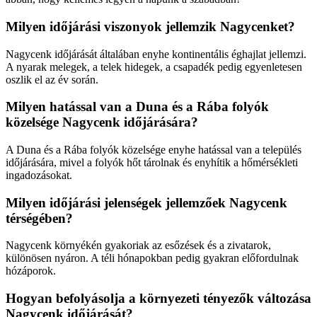
Milyen időjárási viszonyok jellemzik Nagycenket?
Nagycenk időjárását általában enyhe kontinentális éghajlat jellemzi.
A nyarak melegek, a telek hidegek, a csapadék pedig egyenletesen
oszlik el az év során.
Milyen hatással van a Duna és a Rába folyók
közelsége Nagycenk időjárására?
A Duna és a Rába folyók közelsége enyhe hatással van a település
időjárására, mivel a folyók hőt tárolnak és enyhítik a hőmérsékleti
ingadozásokat.
Milyen időjárási jelenségek jellemzőek Nagycenk
térségében?
Nagycenk környékén gyakoriak az esőzések és a zivatarok,
különösen nyáron. A téli hónapokban pedig gyakran előfordulnak
hózáporok.
Hogyan befolyásolja a környezeti tényezők változása
Nagycenk időjárását?