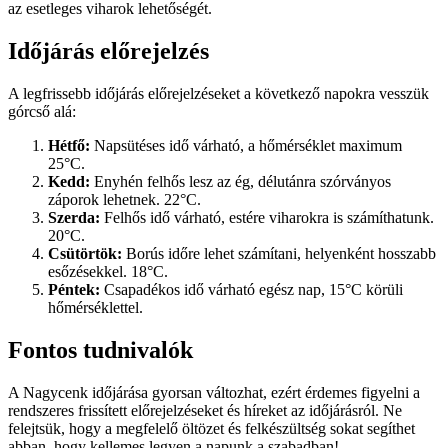
az esetleges viharok lehetőségét.
Időjárás előrejelzés
A legfrissebb időjárás előrejelzéseket a következő napokra vesszük
górcső alá:
Hétfő:
Napsütéses idő várható, a hőmérséklet maximum
25°C.
Kedd:
Enyhén felhős lesz az ég, délutánra szórványos
záporok lehetnek. 22°C.
Szerda:
Felhős idő várható, estére viharokra is számíthatunk.
20°C.
Csütörtök:
Borús időre lehet számítani, helyenként hosszabb
esőzésekkel. 18°C.
Péntek:
Csapadékos idő várható egész nap, 15°C körüli
hőmérséklettel.
Fontos tudnivalók
A Nagycenk időjárása gyorsan változhat, ezért érdemes figyelni a
rendszeres frissített előrejelzéseket és híreket az időjárásról. Ne
felejtsük, hogy a megfelelő öltözet és felkészültség sokat segíthet
abban, hogy kellemes legyen a napunk a szabadban!