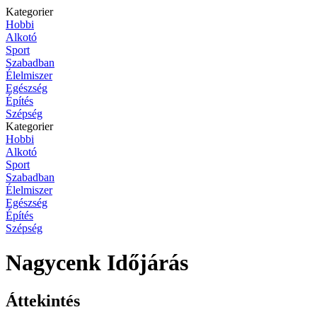
Kategorier
Hobbi
Alkotó
Sport
Szabadban
Élelmiszer
Egészség
Építés
Szépség
Kategorier
Hobbi
Alkotó
Sport
Szabadban
Élelmiszer
Egészség
Építés
Szépség
Nagycenk Időjárás
Áttekintés