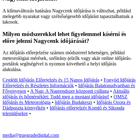
A klímaváltozás hatására Nagycenk időjárása is változhat, például
melegebb nyarakat vagy szélsőségesebb időjárást tapasztalhatnak a
lakosok.
Milyen módszerekkel lehet figyelemmel kísérni és
előre jelezni Nagycenk időjárását?
Az időjárás előrejelzése számos módszerrel lehetséges, például
meteorológiai mérések, szélirány-jelzők vagy akár online időjárás-
portálok segítségével is nyomon követhető a helyi időjárás
alakulása.
Ceglédi Időjárás Előrejelzés és 15 Napos Időjárás
•
Fonyód Időjárás
Előrejelzés és Részletes Információk
•
Időjárás Balatonudvariban és
Fővenyesen
•
A Nap: A Naprendszer központi csillaga
•
Aktuális
időjárás és hőmérséklet: Tudd meg a mostani időjárást!
•
OMSZ
Időjárás és Meteorológia
•
Időjárás Budakeszi
•
Időjárás Ozora és
Dádpuszta környékén
•
Időjárás előrejelzés Komló és Sikonda
településekre
•
media@truegradedigital.com