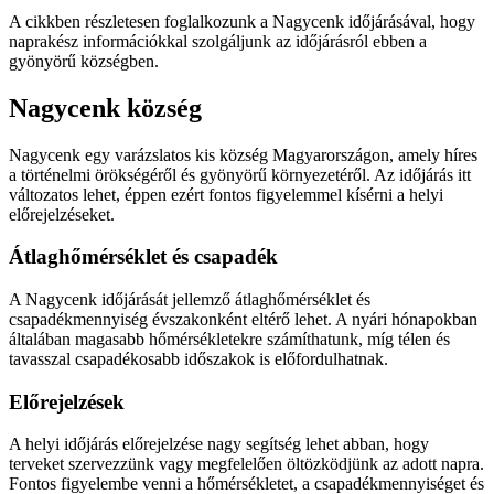
A cikkben részletesen foglalkozunk a Nagycenk időjárásával, hogy
naprakész információkkal szolgáljunk az időjárásról ebben a
gyönyörű községben.
Nagycenk község
Nagycenk egy varázslatos kis község Magyarországon, amely híres
a történelmi örökségéről és gyönyörű környezetéről. Az időjárás itt
változatos lehet, éppen ezért fontos figyelemmel kísérni a helyi
előrejelzéseket.
Átlaghőmérséklet és csapadék
A Nagycenk időjárását jellemző átlaghőmérséklet és
csapadékmennyiség évszakonként eltérő lehet. A nyári hónapokban
általában magasabb hőmérsékletekre számíthatunk, míg télen és
tavasszal csapadékosabb időszakok is előfordulhatnak.
Előrejelzések
A helyi időjárás előrejelzése nagy segítség lehet abban, hogy
terveket szervezzünk vagy megfelelően öltözködjünk az adott napra.
Fontos figyelembe venni a hőmérsékletet, a csapadékmennyiséget és