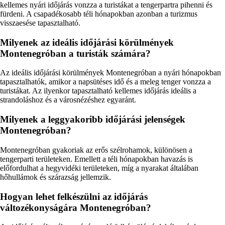
kellemes nyári időjárás vonzza a turistákat a tengerpartra pihenni és
fürdeni. A csapadékosabb téli hónapokban azonban a turizmus
visszaesése tapasztalható.
Milyenek az ideális időjárási körülmények
Montenegróban a turisták számára?
Az ideális időjárási körülmények Montenegróban a nyári hónapokban
tapasztalhatók, amikor a napsütéses idő és a meleg tenger vonzza a
turistákat. Az ilyenkor tapasztalható kellemes időjárás ideális a
strandoláshoz és a városnézéshez egyaránt.
Milyenek a leggyakoribb időjárási jelenségek
Montenegróban?
Montenegróban gyakoriak az erős szélrohamok, különösen a
tengerparti területeken. Emellett a téli hónapokban havazás is
előfordulhat a hegyvidéki területeken, míg a nyarakat általában
hőhullámok és szárazság jellemzik.
Hogyan lehet felkészülni az időjárás
változékonyságára Montenegróban?