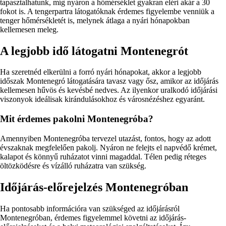
tapasztalhatunk, míg nyáron a hőmérséklet gyakran eléri akár a 30
fokot is. A tengerpartra látogatóknak érdemes figyelembe venniük a
tenger hőmérsékletét is, melynek átlaga a nyári hónapokban
kellemesen meleg.
A legjobb idő látogatni Montenegrót
Ha szeretnéd elkerülni a forró nyári hónapokat, akkor a legjobb
időszak Montenegró látogatására tavasz vagy ősz, amikor az időjárás
kellemesen hűvös és kevésbé nedves. Az ilyenkor uralkodó időjárási
viszonyok ideálisak kirándulásokhoz és városnézéshez egyaránt.
Mit érdemes pakolni Montenegróba?
Amennyiben Montenegróba tervezel utazást, fontos, hogy az adott
évszaknak megfelelően pakolj. Nyáron ne felejts el napvédő krémet,
kalapot és könnyű ruházatot vinni magaddal. Télen pedig réteges
öltözködésre és vízálló ruházatra van szükség.
Időjárás-előrejelzés Montenegróban
Ha pontosabb információra van szükséged az időjárásról
Montenegróban, érdemes figyelemmel követni az időjárás-