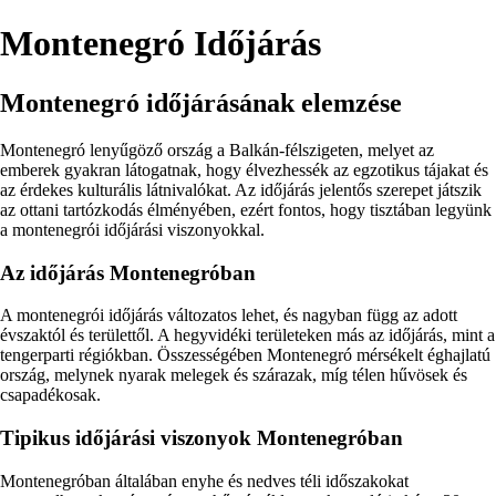
Montenegró Időjárás
Montenegró időjárásának elemzése
Montenegró lenyűgöző ország a Balkán-félszigeten, melyet az
emberek gyakran látogatnak, hogy élvezhessék az egzotikus tájakat és
az érdekes kulturális látnivalókat. Az időjárás jelentős szerepet játszik
az ottani tartózkodás élményében, ezért fontos, hogy tisztában legyünk
a montenegrói időjárási viszonyokkal.
Az időjárás Montenegróban
A montenegrói időjárás változatos lehet, és nagyban függ az adott
évszaktól és területtől. A hegyvidéki területeken más az időjárás, mint a
tengerparti régiókban. Összességében Montenegró mérsékelt éghajlatú
ország, melynek nyarak melegek és szárazak, míg télen hűvösek és
csapadékosak.
Tipikus időjárási viszonyok Montenegróban
Montenegróban általában enyhe és nedves téli időszakokat