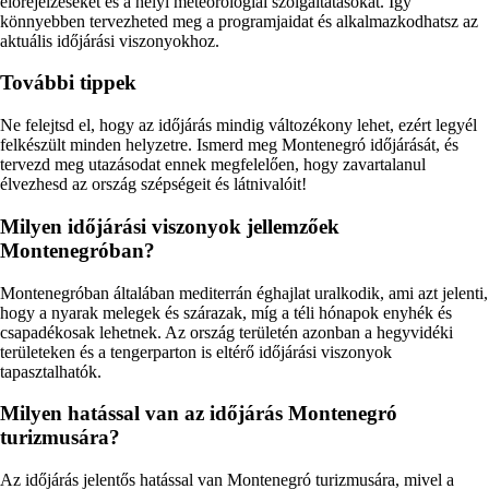
előrejelzéseket és a helyi meteorológiai szolgáltatásokat. Így
könnyebben tervezheted meg a programjaidat és alkalmazkodhatsz az
aktuális időjárási viszonyokhoz.
További tippek
Ne felejtsd el, hogy az időjárás mindig változékony lehet, ezért legyél
felkészült minden helyzetre. Ismerd meg Montenegró időjárását, és
tervezd meg utazásodat ennek megfelelően, hogy zavartalanul
élvezhesd az ország szépségeit és látnivalóit!
Milyen időjárási viszonyok jellemzőek
Montenegróban?
Montenegróban általában mediterrán éghajlat uralkodik, ami azt jelenti,
hogy a nyarak melegek és szárazak, míg a téli hónapok enyhék és
csapadékosak lehetnek. Az ország területén azonban a hegyvidéki
területeken és a tengerparton is eltérő időjárási viszonyok
tapasztalhatók.
Milyen hatással van az időjárás Montenegró
turizmusára?
Az időjárás jelentős hatással van Montenegró turizmusára, mivel a