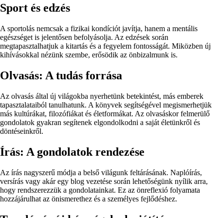
Sport és edzés
A sportolás nemcsak a fizikai kondíciót javítja, hanem a mentális
egészséget is jelentősen befolyásolja. Az edzések során
megtapasztalhatjuk a kitartás és a fegyelem fontosságát. Miközben új
kihívásokkal nézünk szembe, erősödik az önbizalmunk is.
Olvasás: A tudás forrása
Az olvasás által új világokba nyerhetünk betekintést, más emberek
tapasztalataiból tanulhatunk. A könyvek segítségével megismerhetjük
más kultúrákat, filozófiákat és életformákat. Az olvasáskor felmerülő
gondolatok gyakran segítenek elgondolkodni a saját életünkről és
döntéseinkről.
Írás: A gondolatok rendezése
Az írás nagyszerű módja a belső világunk feltárásának. Naplóírás,
versírás vagy akár egy blog vezetése során lehetőségünk nyílik arra,
hogy rendszerezzük a gondolatainkat. Ez az önreflexió folyamata
hozzájárulhat az önismerethez és a személyes fejlődéshez.