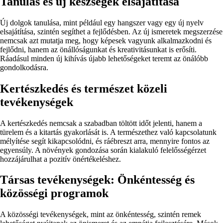
Tanulás és új készségek elsajátítása
Új dolgok tanulása, mint például egy hangszer vagy egy új nyelv
elsajátítása, szintén segíthet a fejlődésben. Az új ismeretek megszerzése
nemcsak azt mutatja meg, hogy képesek vagyunk alkalmazkodni és
fejlődni, hanem az önállóságunkat és kreativitásunkat is erősíti.
Ráadásul minden új kihívás újabb lehetőségeket teremt az önálóbb
gondolkodásra.
Kertészkedés és természet közeli
tevékenységek
A kertészkedés nemcsak a szabadban töltött időt jelenti, hanem a
türelem és a kitartás gyakorlását is. A természethez való kapcsolatunk
mélyítése segít kikapcsolódni, és ráébreszt arra, mennyire fontos az
egyensúly. A növények gondozása során kialakuló felelősségérzet
hozzájárulhat a pozitív önértékeléshez.
Társas tevékenységek: Önkéntesség és
közösségi programok
A közösségi tevékenységek, mint az önkéntesség, szintén remek