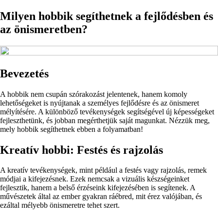
Milyen hobbik segíthetnek a fejlődésben és
az önismeretben?
Bevezetés
A hobbik nem csupán szórakozást jelentenek, hanem komoly
lehetőségeket is nyújtanak a személyes fejlődésre és az önismeret
mélyítésére. A különböző tevékenységek segítségével új képességeket
fejleszthetünk, és jobban megérthetjük saját magunkat. Nézzük meg,
mely hobbik segíthetnek ebben a folyamatban!
Kreatív hobbi: Festés és rajzolás
A kreatív tevékenységek, mint például a festés vagy rajzolás, remek
módjai a kifejezésnek. Ezek nemcsak a vizuális készségeinket
fejlesztik, hanem a belső érzéseink kifejezésében is segítenek. A
művészetek által az ember gyakran ráébred, mit érez valójában, és
ezáltal mélyebb önismeretre tehet szert.