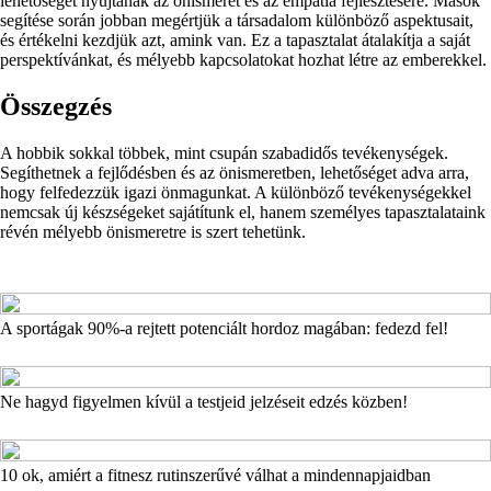
lehetőséget nyújtanak az önismeret és az empátia fejlesztésére. Mások
segítése során jobban megértjük a társadalom különböző aspektusait,
és értékelni kezdjük azt, amink van. Ez a tapasztalat átalakítja a saját
perspektívánkat, és mélyebb kapcsolatokat hozhat létre az emberekkel.
Összegzés
A hobbik sokkal többek, mint csupán szabadidős tevékenységek.
Segíthetnek a fejlődésben és az önismeretben, lehetőséget adva arra,
hogy felfedezzük igazi önmagunkat. A különböző tevékenységekkel
nemcsak új készségeket sajátítunk el, hanem személyes tapasztalataink
révén mélyebb önismeretre is szert tehetünk.
A sportágak 90%-a rejtett potenciált hordoz magában: fedezd fel!
Ne hagyd figyelmen kívül a testjeid jelzéseit edzés közben!
10 ok, amiért a fitnesz rutinszerűvé válhat a mindennapjaidban