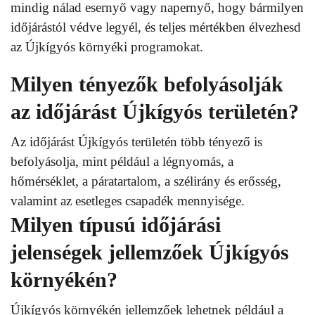
mindig nálad esernyő vagy napernyő, hogy bármilyen
időjárástól védve legyél, és teljes mértékben élvezhesd
az Újkígyós környéki programokat.
Milyen tényezők befolyásolják
az időjárást Újkígyós területén?
Az időjárást Újkígyós területén több tényező is
befolyásolja, mint például a légnyomás, a
hőmérséklet, a páratartalom, a szélirány és erősség,
valamint az esetleges csapadék mennyisége.
Milyen típusú időjárási
jelenségek jellemzőek Újkígyós
környékén?
Újkígyós környékén jellemzőek lehetnek például a