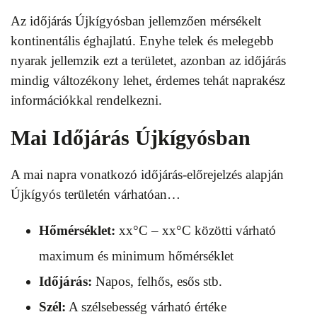
Az időjárás Újkígyósban jellemzően mérsékelt
kontinentális éghajlatú. Enyhe telek és melegebb
nyarak jellemzik ezt a területet, azonban az időjárás
mindig változékony lehet, érdemes tehát naprakész
információkkal rendelkezni.
Mai Időjárás Újkígyósban
A mai napra vonatkozó időjárás-előrejelzés alapján
Újkígyós területén várhatóan…
Hőmérséklet:
xx°C – xx°C közötti várható
maximum és minimum hőmérséklet
Időjárás:
Napos, felhős, esős stb.
Szél:
A szélsebesség várható értéke