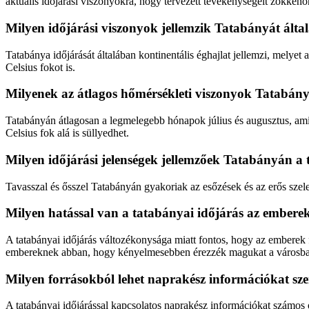
aktuális időjárási viszonyokra, hogy tervezett tevékenységeit zökken
Milyen időjárási viszonyok jellemzik Tatabányát ált
Tatabánya időjárását általában kontinentális éghajlat jellemzi, melye
Celsius fokot is.
Milyenek az átlagos hőmérsékleti viszonyok Tatabán
Tatabányán átlagosan a legmelegebb hónapok július és augusztus, amik
Celsius fok alá is süllyedhet.
Milyen időjárási jelenségek jellemzőek Tatabányán a 
Tavasszal és ősszel Tatabányán gyakoriak az esőzések és az erős sze
Milyen hatással van a tatabányai időjárás az embere
A tatabányai időjárás változékonysága miatt fontos, hogy az emberek 
embereknek abban, hogy kényelmesebben érezzék magukat a városb
Milyen forrásokból lehet naprakész információkat sze
A tatabányai időjárással kapcsolatos naprakész információkat számos o