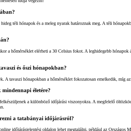
őmentesen tudja végezni!
alában?
t a hideg téli hónapok és a meleg nyarak határoznak meg. A téli hónapo
yán?
or a hőmérséklet elérheti a 30 Celsius fokot. A leghidegebb hónapok á
tavaszi és őszi hónapokban?
lek. A tavaszi hónapokban a hőmérséklet fokozatosan emelkedik, míg az 
k mindennapi életére?
felkészüljenek a különböző időjárási viszonyokra. A megfelelő öltözköd
an.
rezni a tatabányai időjárásról?
nline időjárásjelentési oldalon lehet megtalálni, például az Országos 