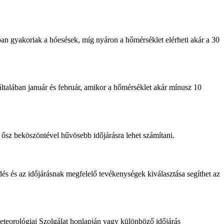
kban gyakoriak a hóesések, míg nyáron a hőmérséklet elérheti akár a 30
ltalában január és február, amikor a hőmérséklet akár mínusz 10
ősz beköszöntével hűvösebb időjárásra lehet számítani.
és és az időjárásnak megfelelő tevékenységek kiválasztása segíthet az
Meteorológiai Szolgálat honlapján vagy különböző időjárás