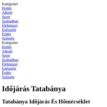
Kategorier
Hobbi
Alkotó
Sport
Szabadban
Élelmiszer
Egészség
Építés
Szépség
Kategorier
Hobbi
Alkotó
Sport
Szabadban
Élelmiszer
Egészség
Építés
Szépség
Időjárás Tatabánya
Tatabánya Időjárás És Hőmérséklet