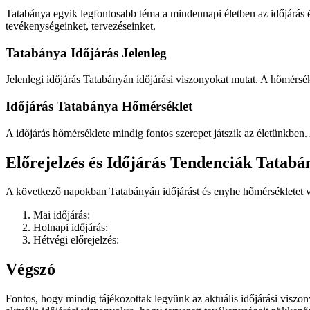
Tatabánya egyik legfontosabb téma a mindennapi életben az időjárás 
tevékenységeinket, tervezéseinket.
Tatabánya Időjárás Jelenleg
Jelenlegi időjárás Tatabányán
időjárási viszonyokat mutat. A hőmérsékl
Időjárás Tatabánya Hőmérséklet
A
időjárás hőmérséklete mindig fontos szerepet játszik az életünkbe
Előrejelzés és Időjárás Tendenciák Tatab
A következő napokban Tatabányán
időjárást és enyhe hőmérsékletet 
Mai időjárás:
Holnapi időjárás:
Hétvégi előrejelzés:
Végszó
Fontos, hogy mindig tájékozottak legyünk az aktuális időjárási viszony