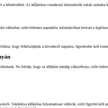
és a hőmérséklet. Az időjárásra vonatkozó információk sokak számára k
et változhat, ezért érdemes naprakész információkat keresni a legfrisse
n. Ahhoz, hogy felkészüljünk a következő napokra, figyelembe kell venn
ányán
várhatunk. Ne feledje, hogy az időjárás mindig változékony, ezért érdeme
okról. Tatabánya időjárása folyamatosan változik, ezért figyelni kell az