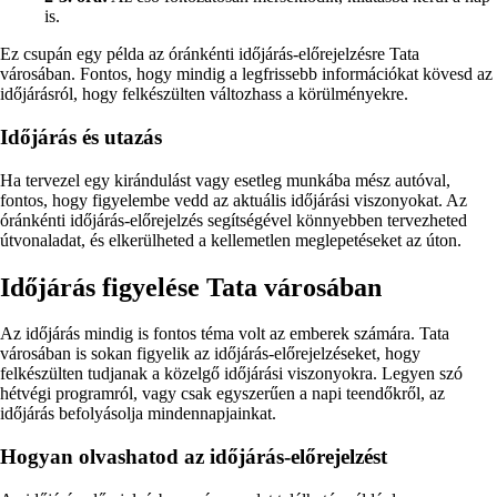
is.
Ez csupán egy példa az óránkénti időjárás-előrejelzésre Tata
városában. Fontos, hogy mindig a legfrissebb információkat kövesd az
időjárásról, hogy felkészülten változhass a körülményekre.
Időjárás és utazás
Ha tervezel egy kirándulást vagy esetleg munkába mész autóval,
fontos, hogy figyelembe vedd az aktuális időjárási viszonyokat. Az
óránkénti időjárás-előrejelzés segítségével könnyebben tervezheted
útvonaladat, és elkerülheted a kellemetlen meglepetéseket az úton.
Időjárás figyelése Tata városában
Az időjárás mindig is fontos téma volt az emberek számára. Tata
városában is sokan figyelik az időjárás-előrejelzéseket, hogy
felkészülten tudjanak a közelgő időjárási viszonyokra. Legyen szó
hétvégi programról, vagy csak egyszerűen a napi teendőkről, az
időjárás befolyásolja mindennapjainkat.
Hogyan olvashatod az időjárás-előrejelzést