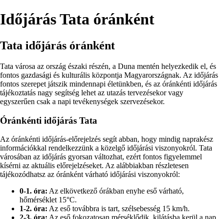
Időjárás Tata óránként
Tata időjárás óránként
Tata városa az ország északi részén, a Duna mentén helyezkedik el, és
fontos gazdasági és kulturális központja Magyarországnak. Az időjárás
fontos szerepet játszik mindennapi életünkben, és az óránkénti időjárás
tájékoztatás nagy segítség lehet az utazás tervezésekor vagy
egyszerűen csak a napi tevékenységek szervezésekor.
Óránkénti időjárás Tata
Az óránkénti időjárás-előrejelzés segít abban, hogy mindig naprakész
információkkal rendelkezzünk a közelgő időjárási viszonyokról. Tata
városában az időjárás gyorsan változhat, ezért fontos figyelemmel
kísérni az aktuális előrejelzéseket. Az alábbiakban részletesen
tájékozódhatsz az óránként várható időjárási viszonyokról:
0-1. óra:
Az elkövetkező órákban enyhe eső várható,
hőmérséklet 15°C.
1-2. óra:
Az eső továbbra is tart, szélsebesség 15 km/h.
2-3. óra:
Az eső fokozatosan mérséklődik, kilátásba kerül a nap