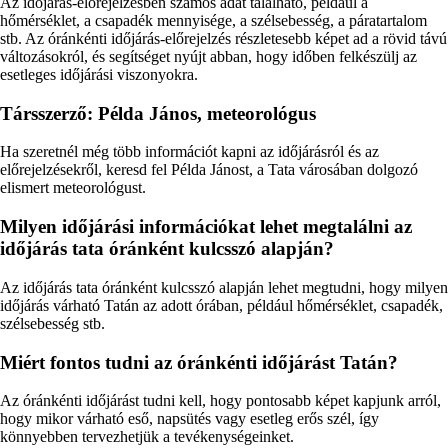
Az időjárás-előrejelzésben számos adat található, például a
hőmérséklet, a csapadék mennyisége, a szélsebesség, a páratartalom
stb. Az óránkénti időjárás-előrejelzés részletesebb képet ad a rövid távú
változásokról, és segítséget nyújt abban, hogy időben felkészülj az
esetleges időjárási viszonyokra.
Társszerző: Példa János, meteorológus
Ha szeretnél még több információt kapni az időjárásról és az
előrejelzésekről, keresd fel Példa Jánost, a Tata városában dolgozó
elismert meteorológust.
Milyen időjárási információkat lehet megtalálni az
időjárás tata óránként kulcsszó alapján?
Az időjárás tata óránként kulcsszó alapján lehet megtudni, hogy milyen
időjárás várható Tatán az adott órában, például hőmérséklet, csapadék,
szélsebesség stb.
Miért fontos tudni az óránkénti időjárást Tatán?
Az óránkénti időjárást tudni kell, hogy pontosabb képet kapjunk arról,
hogy mikor várható eső, napsütés vagy esetleg erős szél, így
könnyebben tervezhetjük a tevékenységeinket.