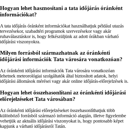
Hogyan lehet hasznosítani a tata időjárás óránként
információkat?
A tata időjárás óránként információkat használhatjuk például utazás
tervezésekor, szabadtéri programok szervezésekor vagy akár
ruhaválasztáskor is, hogy felkészüljünk az adott órákban várható
időjárási viszonyokra.
Milyen forrásból származhatnak az óránkénti
időjárási információk Tata városára vonatkozóan?
Az óránkénti időjárási információk Tata városára vonatkozóan
lehetnek meteorológiai szolgáltatók által biztosított adatok, helyi
időjárási állomások mérései vagy akár online időjárás-előrejelzések is.
Hogyan lehet összehasonlítani az óránkénti időjárási
előrejelzéseket Tata városában?
Az óránkénti időjárási előrejelzéseket összehasonlíthatjuk több
különböző forrásból származó információ alapján, illetve figyelembe
vehetjük az aktuális időjárási viszonyokat is, hogy pontosabb képet
kapjunk a várható időjárásról Tatán.