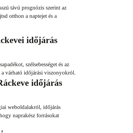
sszú távú prognózis szerint az
tsd otthon a naptejet és a
áckevei időjárás
sapadékot, szélsebességet és az
a várható időjárási viszonyokról.
Ráckeve időjárás
ai weboldalakról, időjárás
, hogy naprakész forrásokat