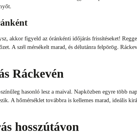
nyőt.
ránként
z, akkor figyeld az óránkénti időjárás frissítéseket! Regge
őzet. A szél mérsékelt marad, és délutánra felpörög. Rácke
rás Ráckevén
színűleg hasonló lesz a maival. Napközben egyre több naps
ezik. A hőmérséklet továbbra is kellemes marad, ideális ki
rás hosszútávon