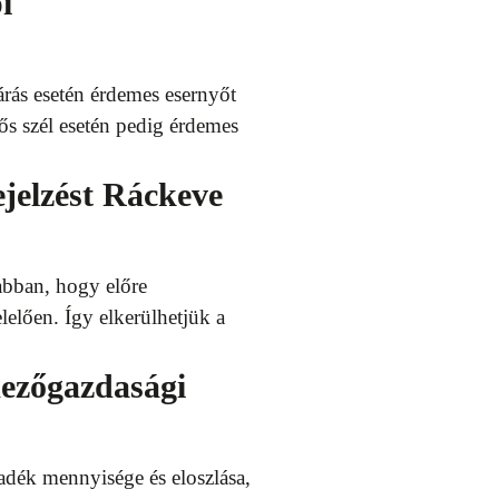
i
árás esetén érdemes esernyőt
ős szél esetén pedig érdemes
ejelzést Ráckeve
 abban, hogy előre
elően. Így elkerülhetjük a
mezőgazdasági
padék mennyisége és eloszlása,