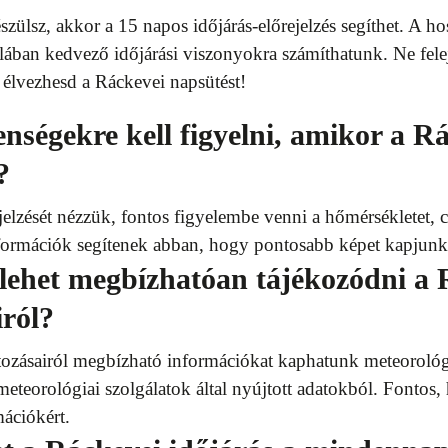
zülsz, akkor a 15 napos időjárás-előrejelzés segíthet. A ho
alában kedvező időjárási viszonyokra számíthatunk. Ne felej
 élvezhesd a Ráckevei napsütést!
enségekre kell figyelni, amikor a R
?
elzését nézzük, fontos figyelembe venni a hőmérsékletet, c
információk segítenek abban, hogy pontosabb képet kapjunk 
lehet megbízhatóan tájékozódni a 
iról?
tozásairól megbízható információkat kaphatunk meteorológi
meteorológiai szolgálatok által nyújtott adatokból. Fontos
ációkért.