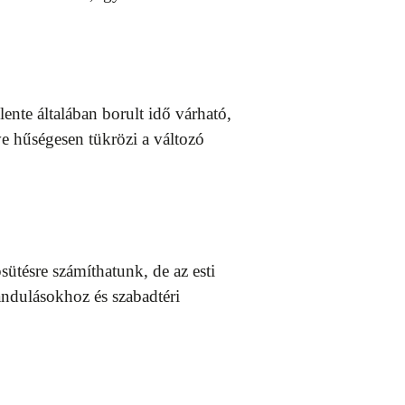
lente általában borult idő várható,
ve hűségesen tükrözi a változó
ütésre számíthatunk, de az esti
rándulásokhoz és szabadtéri