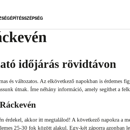
ZSÉG
ÉPÍTÉS
SZÉPSÉG
áckevén
tó időjárás rövidtávon
mas és változatos. Az elkövetkező napokban is érdemes fig
ssunk útnak. Íme néhány információ, amely segíthet a felk
s Ráckevén
vén érdekel, akkor itt megtalálod! A következő napokra a 
llemes 25-30 fok között alakul. Egy-két záporra azonban le