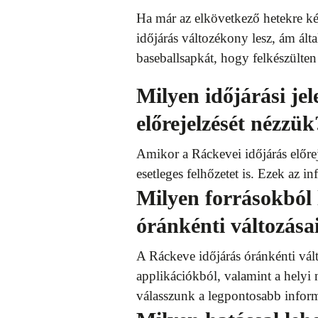
Ha már az elkövetkező hetekre kés
időjárás változékony lesz, ám ált
baseballsapkát, hogy felkészülten
Milyen időjárási jel
előrejelzését nézzük
Amikor a Ráckevei időjárás előrej
esetleges felhőzetet is. Ezek az 
Milyen forrásokból 
óránkénti változása
A Ráckeve időjárás óránkénti vál
applikációkból, valamint a helyi 
válasszunk a legpontosabb inform