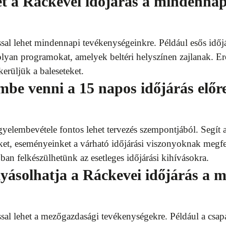
et a Ráckevei időjárás a mindennap
ssal lehet mindennapi tevékenységeinkre. Például esős időj
lyan programokat, amelyek beltéri helyszínen zajlanak. Er
erüljük a baleseteket.
embe venni a 15 napos időjárás előr
igyelembevétele fontos lehet tervezés szempontjából. Segít
t, eseményeinket a várható időjárási viszonyoknak megfel
ban felkészülhetünk az esetleges időjárási kihívásokra.
yásolhatja a Ráckevei időjárás a 
ssal lehet a mezőgazdasági tevékenységekre. Például a csa