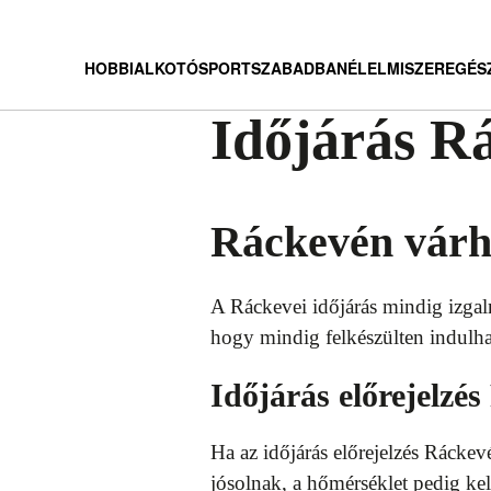
HOBBI
ALKOTÓ
SPORT
SZABADBAN
ÉLELMISZER
EGÉS
Időjárás R
Ráckevén várha
A Ráckevei időjárás mindig izgal
hogy mindig felkészülten indulha
Időjárás előrejelzé
Ha az időjárás előrejelzés Rácke
jósolnak, a hőmérséklet pedig ke