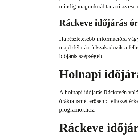
mindig magunknál tartani az eser
Ráckeve időjárás ó
Ha részletesebb információra vágys
majd délután felszakadozik a felh
időjárás szépségeit.
Holnapi időjá
A holnapi időjárás Ráckevén való
órákra ismét erősebb felhőzet érk
programokhoz.
Ráckeve időjá