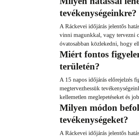
Milyen hatással leh
tevékenységeinkre?
A Ráckevei időjárás jelentős hatá
vinni magunkkal, vagy tervezni o
óvatosabban közlekedni, hogy elk
Miért fontos figyel
területén?
A 15 napos időjárás előrejelzés f
megtervezhessük tevékenységeinke
kellemetlen meglepetéseket és job
Milyen módon befol
tevékenységeket?
A Ráckevei időjárás jelentős hatá