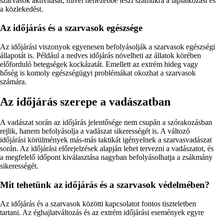
szarvasok aktivitását, mivel nehezebbé teszi számukra a táplálkozást és
a közlekedést.
Az időjárás és a szarvasok egészsége
Az időjárási viszonyok egyenesen befolyásolják a szarvasok egészségi
állapotát is. Például a nedves időjárás növelheti az állatok körében
előforduló betegségek kockázatát. Emellett az extrém hideg vagy
hőség is komoly egészségügyi problémákat okozhat a szarvasok
számára.
Az időjárás szerepe a vadászatban
A vadászat során az időjárás jelentősége nem csupán a szórakozásban
rejlik, hanem befolyásolja a vadászat sikerességét is. A változó
időjárási körülmények más-más taktikát igényelnek a szarvasvadászat
során. Az időjárási előrejelzések alapján lehet tervezni a vadászatot, és
a megfelelő időpont kiválasztása nagyban befolyásolhatja a zsákmány
sikerességét.
Mit tehetünk az időjárás és a szarvasok védelmében?
Az időjárás és a szarvasok közötti kapcsolatot fontos tiszteletben
tartani. Az éghajlatváltozás és az extrém időjárási események egyre