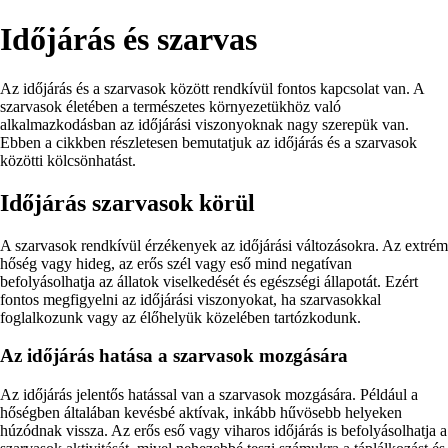
Időjárás és szarvas
Az időjárás és a szarvasok között rendkívül fontos kapcsolat van. A
szarvasok életében a természetes környezetükhöz való
alkalmazkodásban az időjárási viszonyoknak nagy szerepük van.
Ebben a cikkben részletesen bemutatjuk az időjárás és a szarvasok
közötti kölcsönhatást.
Időjárás szarvasok körül
A szarvasok rendkívül érzékenyek az időjárási változásokra. Az extrém
hőség vagy hideg, az erős szél vagy eső mind negatívan
befolyásolhatja az állatok viselkedését és egészségi állapotát. Ezért
fontos megfigyelni az időjárási viszonyokat, ha szarvasokkal
foglalkozunk vagy az élőhelyük közelében tartózkodunk.
Az időjárás hatása a szarvasok mozgására
Az időjárás jelentős hatással van a szarvasok mozgására. Például a
hőségben általában kevésbé aktívak, inkább hűvösebb helyeken
húzódnak vissza. Az erős eső vagy viharos időjárás is befolyásolhatja a