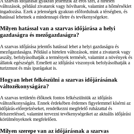
A szarvas időjárását gyakran jellemzik az erős szél, a hirtelen
változások, például zivatarok vagy hóviharok, valamint a hőmérséklet
ingadozása. Ezek a jelenségek gyakran előfordulnak a térségben, és
hatással lehetnek a mindennapi életre és tevékenységekre.
Milyen hatással van a szarvas időjárása a helyi
gazdaságra és mezőgazdaságra?
A szarvas időjárása jelentős hatással lehet a helyi gazdaságra és
mezőgazdaságra. Például a hirtelen változások, mint a zivatarok vagy
aszály, befolyásolhatják a termények termését, valamint a növények és
állatok egészségét. Emellett az időjárási viszonyok befolyásolhatják a
turizmust és más iparágakat is.
Hogyan lehet felkészülni a szarvas időjárásának
változékonyságára?
A szarvas területén élőknek fontos felkészülniük az időjárás
változékonyságára. Ennek érdekében érdemes figyelemmel kísérni az
időjárás-előrejelzéseket, rendelkezni megfelelő ruházattal és
felszereléssel, valamint tervezni tevékenységeiket az aktuális időjárási
körülményeknek megfelelően.
Milyen szerepe van az időjárásnak a szarvas