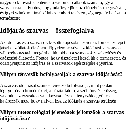
nagyobb kihívást jelentenek a vadon élő állatok számára, így a
szarvasokra is. Fontos, hogy odafigyeljünk az élőhelyük megóvására,
és igyekszünk minimalizálni az emberi tevékenység negatív hatásait a
természetre.
Időjárás szarvas – összefoglalva
Az időjárás és a szarvasok közötti kapcsolat szoros és fontos szerepet
játszik az állatok életében. Figyelembe véve az időjárási viszonyok
változékonyságát, megérthetjük jobban a szarvasok viselkedését és
egészségi állapotát. Fontos, hogy tisztelettel kezeljük a természetet, és
odafigyeljünk az időjárás és a szarvasok egészségére egyaránt.
Milyen tényezők befolyásolják a szarvas időjárását?
A szarvas időjárását számos tényező befolyásolja, mint például a
légnyomás, a hőmérséklet, a páratartalom, a szélirány és erősség,
valamint az évszakok váltakozása. Ezek a tényezők együttesen
határozzák meg, hogy milyen lesz az időjárás a szarvas területén.
Milyen meteorológiai jelenségek jellemzőek a szarvas
időjárására?