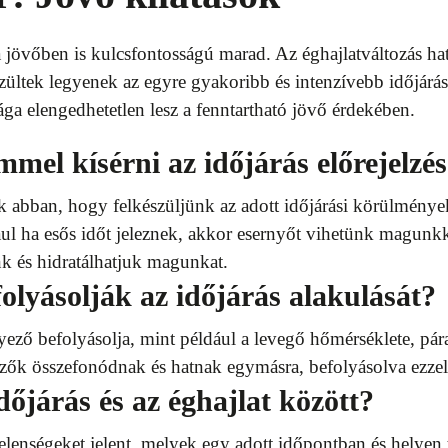
a jövőben is kulcsfontosságú marad. Az éghajlatváltozás ha
zültek legyenek az egyre gyakoribb és intenzívebb időjárás
sága elengedhetetlen lesz a fenntartható jövő érdekében.
mmel kísérni az időjárás előrejelzé
ek abban, hogy felkészüljünk az adott időjárási körülménye
ául ha esős időt jeleznek, akkor esernyőt vihetünk magunk
k és hidratálhatjuk magunkat.
olyásolják az időjárás alakulását?
yező befolyásolja, mint például a levegő hőmérséklete, pár
ezők összefonódnak és hatnak egymásra, befolyásolva ezzel 
dőjárás és az éghajlat között?
jelenségeket jelent, melyek egy adott időpontban és helyen 