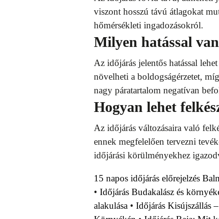
viszont hosszú távú átlagokat mut
hőmérsékleti ingadozásokról.
Milyen hatással van
Az időjárás jelentős hatással lehe
növelheti a boldogságérzetet, mí
nagy páratartalom negatívan befol
Hogyan lehet felkész
Az időjárás változásaira való fel
ennek megfelelően tervezni tevék
időjárási körülményekhez igazod
15 napos időjárás előrejelzés Ba
•
Időjárás Budakalász és környék
alakulása
•
Időjárás Kisújszállás 