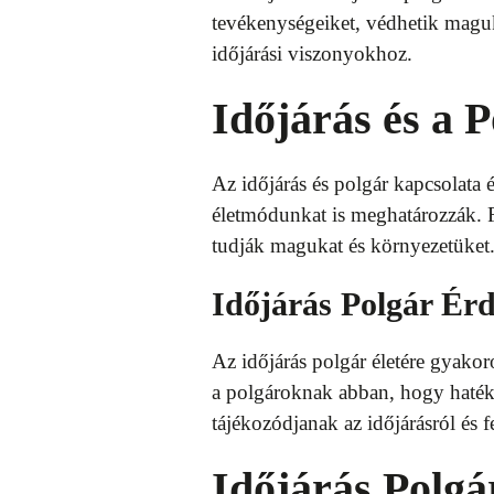
tevékenységeiket, védhetik maguk
időjárási viszonyokhoz.
Időjárás és a 
Az időjárás és polgár kapcsolata 
életmódunkat is meghatározzák. F
tudják magukat és környezetüket
Időjárás Polgár Ér
Az időjárás polgár életére gyakor
a polgároknak abban, hogy hatéko
tájékozódjanak az időjárásról és f
Időjárás Polgá