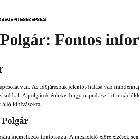
ZSÉG
ÉPÍTÉS
SZÉPSÉG
 Polgár: Fontos inf
r
kapcsolat van. Az időjárásnak jelentős hatása van mindennap
ozásokkal. A polgárok érdeke, hogy naprakész információkka
 álló kihívásokra.
s Polgár
ámára kiemelkedő fontosságú. A megfelelő előrejelzések seg