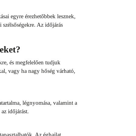
tásai egyre érezhetőbbek lesznek,
i szélsőségekre. Az időjárás
seket?
kre, és megfelelően tudjuk
kal, vagy ha nagy hőség várható,
atartalma, légnyomása, valamint a
az időjárást.
tapasztalhatók. Az éghajlat