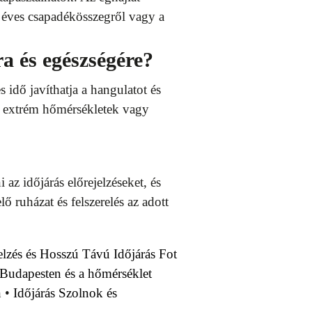
z éves csapadékösszegről vagy a
a és egészségére?
 idő javíthatja a hangulatot és
tt extrém hőmérsékletek vagy
az időjárás előrejelzéseket, és
ruházat és felszerelés az adott
jelzés és Hosszú Távú Időjárás Fot
 Budapesten és a hőmérséklet
n
•
Időjárás Szolnok és