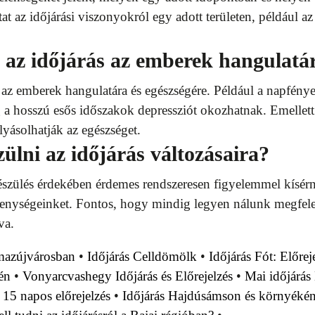
at az időjárási viszonyokról egy adott területen, például a
 az időjárás az emberek hangulatár
t az emberek hangulatára és egészségére. Például a napfényes
g a hosszú esős időszakok depressziót okozhatnak. Emelle
yásolhatják az egészséget.
ülni az időjárás változásaira?
készülés érdekében érdemes rendszeresen figyelemmel kísérni 
enységeinket. Fontos, hogy mindig legyen nálunk megfelelő 
va.
lmazújvárosban
•
Időjárás Celldömölk
•
Időjárás Fót: Előre
én
•
Vonyarcvashegy Időjárás és Előrejelzés
•
Mai időjárás
– 15 napos előrejelzés
•
Időjárás Hajdúsámson és környéké