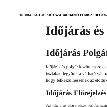
HOBBI
ALKOTÓ
SPORT
SZABADBAN
ÉLELMISZER
EGÉS
Időjárás és
Időjárás Polgá
Időjárás és polgár között szoros 
tisztában legyünk a várható vált
hogy felkészülhessenek az előttük
Időjárás Előrejelzé
Az időjárás előrejelzés polgár sz