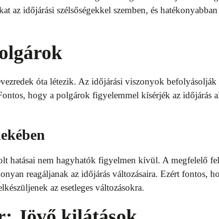
at az időjárási szélsőségekkel szemben, és hatékonyabban
Polgárok
évezredek óta létezik. Az időjárási viszonyok befolyásoljá
ontos, hogy a polgárok figyelemmel kísérjék az időjárás a
.
dekében
olt hatásai nem hagyhatók figyelmen kívül. A megfelelő fel
nyan reagáljanak az időjárás változásaira. Ezért fontos, h
elkészüljenek az esetleges változásokra.
r: Jövő kilátások