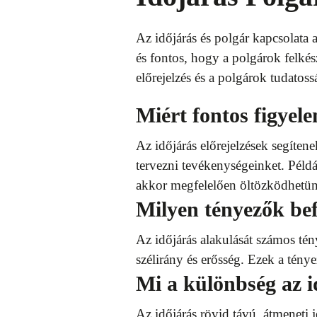
Az időjárás és polgár kapcsolata 
és fontos, hogy a polgárok felkés
előrejelzés és a polgárok tudatos
Miért fontos figyele
Az időjárás előrejelzések segíten
tervezni tevékenységeinket. Péld
akkor megfelelően öltözködhetün
Milyen tényezők bef
Az időjárás alakulását számos tén
szélirány és erősség. Ezek a tény
Mi a különbség az i
Az időjárás rövid távú, átmeneti 