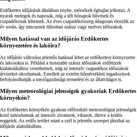
Erdőkertes időjárását általában enyhe, mérsékelt éghajlat jellemzi. A
nyarak melegek és naposak, míg a téli hónapok hűvösek és
csapadékosak lehetnek. Az éves csapadékösszeg átlagosan eloszlik az
év során, így nincsenek túlzottan száraz vagy nedves időszakok.
Milyen hatással van az időjárás Erdőkertes
környezetére és lakóira?
Az időjárás változása jelentős hatással lehet az erdőkertesi környezetre
és lakosokra is. Például a hosszabb száraz időszakok erdőtüzek
kialakulásához vezethetnek, míg az intenzív csapadékos időszakok
árvizeket okozhatnak. Emellett az extrém hőmérsékleti ingadozások
befolyásolhatják a mezőgazdasági termelést és az állatvilágot is.
Milyen meteorológiai jelenségek gyakoriak Erdőkertes
környékén?
Az Erdőkertes környékén gyakran előforduló meteorológiai jelenségek
közé tartozhatnak az intenzív zivatarok, viharok, illetve a ködös
reggelek. Az erdős terület miatt a szél is jelentős szerepet játszhat az
időjárás alakulásában.