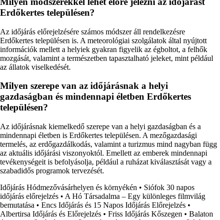
Milyen módszerekkel lehet előre jelezni az időjárást
Erdőkertes településen?
Az időjárás előrejelzésére számos módszer áll rendelkezésre
Erdőkertes településen is. A meteorológiai szolgálatok által nyújtott
információk mellett a helyiek gyakran figyelik az égboltot, a felhők
mozgását, valamint a természetben tapasztalható jeleket, mint például
az állatok viselkedését.
Milyen szerepe van az időjárásnak a helyi
gazdaságban és mindennapi életben Erdőkertes
településen?
Az időjárásnak kiemelkedő szerepe van a helyi gazdaságban és a
mindennapi életben is Erdőkertes településen. A mezőgazdasági
termelés, az erdőgazdálkodás, valamint a turizmus mind nagyban függ
az aktuális időjárási viszonyoktól. Emellett az emberek mindennapi
tevékenységeit is befolyásolja, például a ruházat kiválasztását vagy a
szabadidős programok tervezését.
Időjárás Hódmezővásárhelyen és környékén
•
Siófok 30 napos
időjárás előrejelzés
•
A Hó Társadalma – Egy különleges filmvilág
bemutatása
•
Encs Időjárás és 15 Napos Időjárás Előrejelzés
•
Albertirsa Időjárás és Előrejelzés
•
Friss Időjárás Kőszegen
•
Balaton