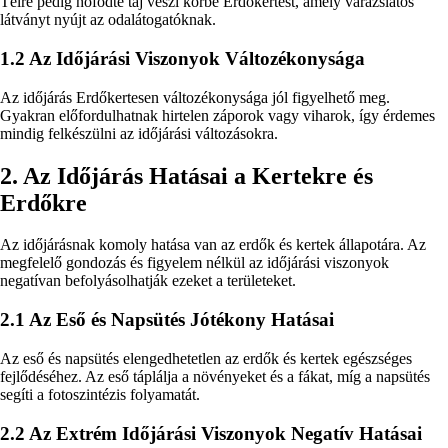
Télre pedig hófödte táj veszi körbe Erdőkertest, amely varázslatos
látványt nyújt az odalátogatóknak.
1.2 Az Időjárási Viszonyok Változékonysága
Az időjárás Erdőkertesen változékonysága jól figyelhető meg.
Gyakran előfordulhatnak hirtelen záporok vagy viharok, így érdemes
mindig felkészülni az időjárási változásokra.
2. Az Időjárás Hatásai a Kertekre és
Erdőkre
Az időjárásnak komoly hatása van az erdők és kertek állapotára. Az
megfelelő gondozás és figyelem nélkül az időjárási viszonyok
negatívan befolyásolhatják ezeket a területeket.
2.1 Az Eső és Napsütés Jótékony Hatásai
Az eső és napsütés elengedhetetlen az erdők és kertek egészséges
fejlődéséhez. Az eső táplálja a növényeket és a fákat, míg a napsütés
segíti a fotoszintézis folyamatát.
2.2 Az Extrém Időjárási Viszonyok Negatív Hatásai