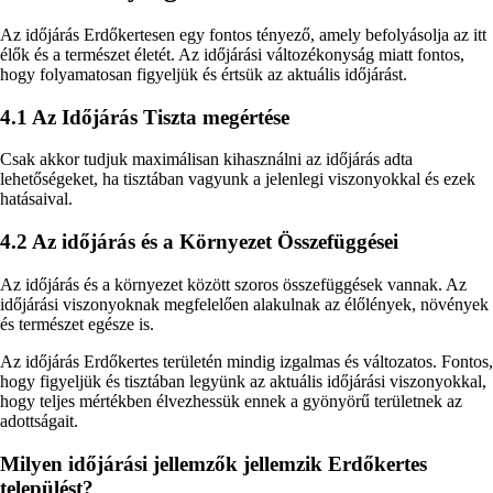
Az időjárás Erdőkertesen egy fontos tényező, amely befolyásolja az itt
élők és a természet életét. Az időjárási változékonyság miatt fontos,
hogy folyamatosan figyeljük és értsük az aktuális időjárást.
4.1 Az Időjárás Tiszta megértése
Csak akkor tudjuk maximálisan kihasználni az időjárás adta
lehetőségeket, ha tisztában vagyunk a jelenlegi viszonyokkal és ezek
hatásaival.
4.2 Az időjárás és a Környezet Összefüggései
Az időjárás és a környezet között szoros összefüggések vannak. Az
időjárási viszonyoknak megfelelően alakulnak az élőlények, növények
és természet egésze is.
Az időjárás Erdőkertes területén mindig izgalmas és változatos. Fontos,
hogy figyeljük és tisztában legyünk az aktuális időjárási viszonyokkal,
hogy teljes mértékben élvezhessük ennek a gyönyörű területnek az
adottságait.
Milyen időjárási jellemzők jellemzik Erdőkertes
települést?