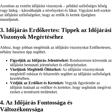
Azonban az extrém időjárási viszonyok – például szélsőséges hőség
vagy hideg – károsíthatják a növényeket és fákat. Vigyázni kell ezekre
az időjárási szélsőségekre, hogy az erdők és kertek épségben
maradjanak.
3. Időjárás Erdőkertes: Tippek az Időjárási
Viszonyok Megértéséhez
Ahhoz, hogy jobban megértsük az időjárási viszonyokat Erdőkertesen,
néhány hasznos tipp segíthet.
Figyeljük az Időjárás-Jelentéseket:
Rendszeresen kövessük az
időjárást bemutató jelentéseket és előrejelzéseket.
Viseljünk Megfelelő Öltözéket:
Az időjárási viszonyoknak
megfelelő ruházat és felszerelés segíthet az időjárási szélsőségek
kezelésében.
Védjük az Erdőket és Kerteket:
Vegyük figyelembe az
időjárás hatásait az erdőkre és kertekre, hogy segítsünk megóvni
ezeket a természeti területeket.
4. Az Időjárás Fontossága és
Változékonysága