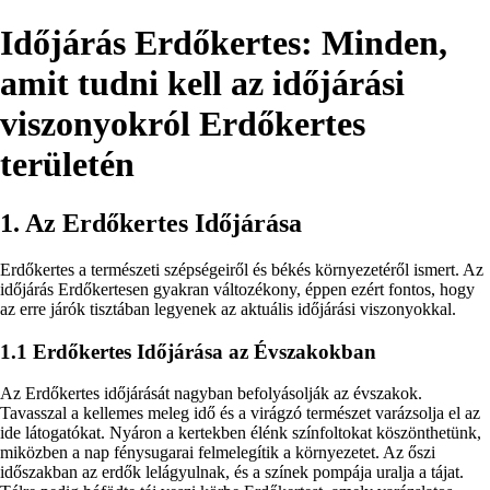
Időjárás Erdőkertes: Minden,
amit tudni kell az időjárási
viszonyokról Erdőkertes
területén
1. Az Erdőkertes Időjárása
Erdőkertes a természeti szépségeiről és békés környezetéről ismert. Az
időjárás Erdőkertesen gyakran változékony, éppen ezért fontos, hogy
az erre járók tisztában legyenek az aktuális időjárási viszonyokkal.
1.1 Erdőkertes Időjárása az Évszakokban
Az Erdőkertes időjárását nagyban befolyásolják az évszakok.
Tavasszal a kellemes meleg idő és a virágzó természet varázsolja el az
ide látogatókat. Nyáron a kertekben élénk színfoltokat köszönthetünk,
miközben a nap fénysugarai felmelegítik a környezetet. Az őszi
időszakban az erdők lelágyulnak, és a színek pompája uralja a tájat.