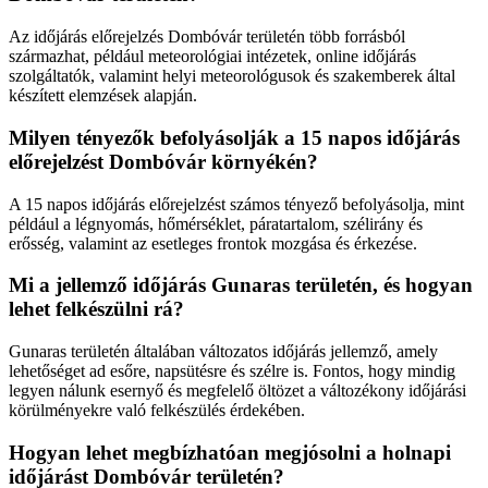
Az időjárás előrejelzés Dombóvár területén több forrásból
származhat, például meteorológiai intézetek, online időjárás
szolgáltatók, valamint helyi meteorológusok és szakemberek által
készített elemzések alapján.
Milyen tényezők befolyásolják a 15 napos időjárás
előrejelzést Dombóvár környékén?
A 15 napos időjárás előrejelzést számos tényező befolyásolja, mint
például a légnyomás, hőmérséklet, páratartalom, szélirány és
erősség, valamint az esetleges frontok mozgása és érkezése.
Mi a jellemző időjárás Gunaras területén, és hogyan
lehet felkészülni rá?
Gunaras területén általában változatos időjárás jellemző, amely
lehetőséget ad esőre, napsütésre és szélre is. Fontos, hogy mindig
legyen nálunk esernyő és megfelelő öltözet a változékony időjárási
körülményekre való felkészülés érdekében.
Hogyan lehet megbízhatóan megjósolni a holnapi
időjárást Dombóvár területén?