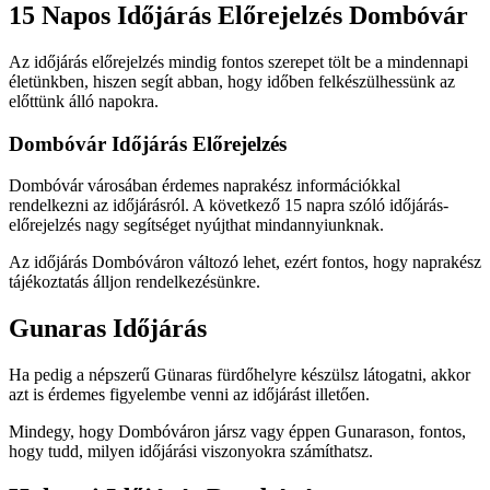
15 Napos Időjárás Előrejelzés Dombóvár
Az időjárás előrejelzés mindig fontos szerepet tölt be a mindennapi
életünkben, hiszen segít abban, hogy időben felkészülhessünk az
előttünk álló napokra.
Dombóvár Időjárás Előrejelzés
Dombóvár városában érdemes naprakész információkkal
rendelkezni az időjárásról. A következő 15 napra szóló időjárás-
előrejelzés nagy segítséget nyújthat mindannyiunknak.
Az időjárás Dombóváron változó lehet, ezért fontos, hogy naprakész
tájékoztatás álljon rendelkezésünkre.
Gunaras Időjárás
Ha pedig a népszerű Günaras fürdőhelyre készülsz látogatni, akkor
azt is érdemes figyelembe venni az időjárást illetően.
Mindegy, hogy Dombóváron jársz vagy éppen Gunarason, fontos,
hogy tudd, milyen időjárási viszonyokra számíthatsz.