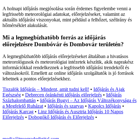
A holnapi időjárás megjósolása során érdemes figyelembe venni a
legfrissebb meteorológiai adatokat, előrejelzéseket, valamint az
aktuális időjárási viszonyokat, mint például a felhőzet, szélirány és
hőmérséklet alakulását.
Mi a legmegbízhatóbb forrás az időjárás
előrejelzésre Dombóvár és Dombovár területén?
A legmegbízhatóbb időjárás előrejelzéseket általában a hivatásos
meteorológusok és meteorológiai intézetek készítik, akik naprakész
információkkal rendelkeznek a legfrissebb időjárási trendekről és
változásokról. Emellett az online időjárás szolgáltatók is jó források
lehetnek a pontos előrejelzésekhez.
Tiszalök Időjárás – Mindent, amit tudni kell!
•
Időjárás és Ajak
Egészség
•
Debrecen óránkénti időjárás előrejelzés
•
Időjárás
Százhalombattán
•
Időjárás Bugyi – Az Időjárás Változékonysága és
a Megfelelő Ruházat
•
Időjárás és szarvas
•
Kapolcs Időjárás
•
Időjárás Karcag
•
Linz Időjárás és Ausztria Időjárás 10 Napos
Előrejelzés
•
Dobogókő Időjárás és Előrejelzés
•
media@truegradedigital.com