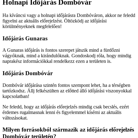
Holnapi Időjárás Dombóvár
Ha kíváncsi vagy a holnapi időjárásra Dombóváron, akkor ne feledd
figyelni az aktuális előrejelzést. Öltözködj az időjárási
körülményeknek megfelelően!
Időjárás Gunaras
A Gunaras időjárás is fontos szerepet játszik mind a fürdőzni
vágyóknak, mind a kirándulóknak. Gondoskodj róla, hogy mindig
naprakész információkkal rendelkezz ezen a területen is.
Időjárás Dombóvár
Dombóvár időjárása szintén fontos szempont lehet, ha a térségben
tartózkodsz. Állj felkészülten az előtted álló időjárási viszonyokkal
kapcsolatban!
Ne feledd, hogy az időjárás előrejelzés mindig csak becslés, ezért
érdemes rugalmasnak lenni és figyelemmel kísérni az aktuális
változásokat.
Milyen forrásokból származik az időjárás előrejelzés
Dombóvár területén?