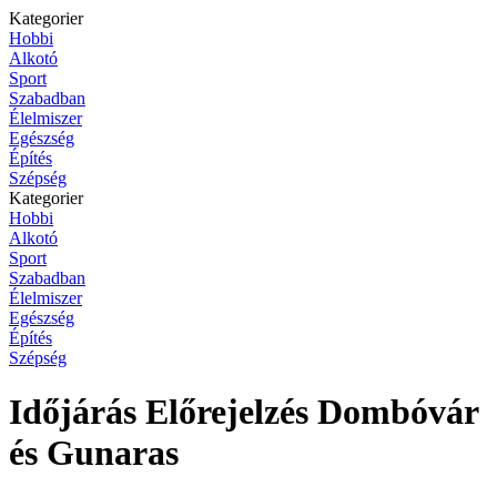
Kategorier
Hobbi
Alkotó
Sport
Szabadban
Élelmiszer
Egészség
Építés
Szépség
Kategorier
Hobbi
Alkotó
Sport
Szabadban
Élelmiszer
Egészség
Építés
Szépség
Időjárás Előrejelzés Dombóvár
és Gunaras