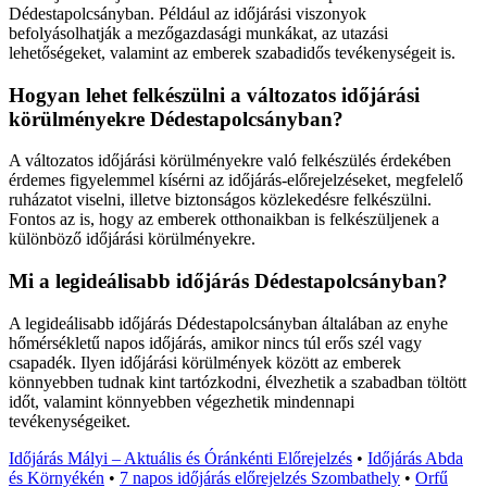
Dédestapolcsányban. Például az időjárási viszonyok
befolyásolhatják a mezőgazdasági munkákat, az utazási
lehetőségeket, valamint az emberek szabadidős tevékenységeit is.
Hogyan lehet felkészülni a változatos időjárási
körülményekre Dédestapolcsányban?
A változatos időjárási körülményekre való felkészülés érdekében
érdemes figyelemmel kísérni az időjárás-előrejelzéseket, megfelelő
ruházatot viselni, illetve biztonságos közlekedésre felkészülni.
Fontos az is, hogy az emberek otthonaikban is felkészüljenek a
különböző időjárási körülményekre.
Mi a legideálisabb időjárás Dédestapolcsányban?
A legideálisabb időjárás Dédestapolcsányban általában az enyhe
hőmérsékletű napos időjárás, amikor nincs túl erős szél vagy
csapadék. Ilyen időjárási körülmények között az emberek
könnyebben tudnak kint tartózkodni, élvezhetik a szabadban töltött
időt, valamint könnyebben végezhetik mindennapi
tevékenységeiket.
Időjárás Mályi – Aktuális és Óránkénti Előrejelzés
•
Időjárás Abda
és Környékén
•
7 napos időjárás előrejelzés Szombathely
•
Orfű