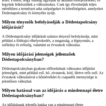
lehet. Fontos, hogy mindig figyeljük az aktuális előrejelzéseket, és
legyünk felkészültek a változásokra. Csak így élvezhetjük teljes
mértékben a természet adta szépségeket és lehetőségeket, amelyeket
Dedestapolcsány és környéke nyújt.
Milyen tényezők befolyásolják a Dédestapolcsány
időjárását?
A Dédestapolcsány időjárását számos tényező befolyásolja, mint
például a földrajzi elhelyezkedés, a magasság, a légnyomás, a
szélirány és erősség, valamint az évszakok változása.
Milyen időjárási jelenségek jellemzőek
Dédestapolcsányban?
Dédestapolcsányban gyakran előfordulnak változatos időjárási
jelenségek, mint például eső, hó, zivatarok, köd, illetve erős szél. Az
évszakok változásával a hőmérséklet és csapadék mennyisége is
jelentősen változhat.
Milyen hatással van az időjárás a mindennapi életre
Dédestapolcsányban?
Az időjárásnak jelentős hatása van a mindennapi életre