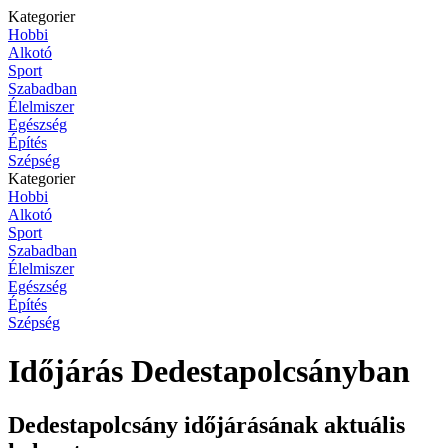
Kategorier
Hobbi
Alkotó
Sport
Szabadban
Élelmiszer
Egészség
Építés
Szépség
Kategorier
Hobbi
Alkotó
Sport
Szabadban
Élelmiszer
Egészség
Építés
Szépség
Időjárás Dedestapolcsányban
Dedestapolcsány időjárásának aktuális