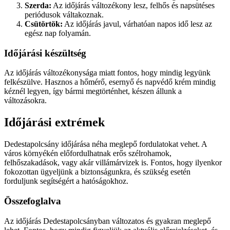
Szerda:
Az időjárás változékony lesz, felhős és napsütéses
periódusok váltakoznak.
Csütörtök:
Az időjárás javul, várhatóan napos idő lesz az
egész nap folyamán.
Időjárási készültség
Az időjárás változékonysága miatt fontos, hogy mindig legyünk
felkészülve. Hasznos a hőmérő, esernyő és napvédő krém mindig
kéznél legyen, így bármi megtörténhet, készen állunk a
változásokra.
Időjárási extrémek
Dedestapolcsány időjárása néha meglepő fordulatokat vehet. A
város környékén előfordulhatnak erős szélrohamok,
felhőszakadások, vagy akár villámárvizek is. Fontos, hogy ilyenkor
fokozottan ügyeljünk a biztonságunkra, és szükség esetén
forduljunk segítségért a hatóságokhoz.
Összefoglalva
Az időjárás Dedestapolcsányban változatos és gyakran meglepő