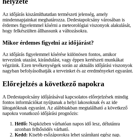
helyzete
Az időjárás kiszámíthatatlan természeti jelenség, amely
mindennapjainkat meghatározza. Dedestapolcsány városában is
érdemes figyelemmel kísérni a meteorológiai viszonyok alakulását,
hogy felkészülten állhassunk a változásokra.
Mikor érdemes figyelni az időjárást?
Az időjárás figyelemmel kísérése különösen fontos, amikor
tervezünk utazást, kirándulást, vagy éppen kertészeti munkákat
végzünk. Ezen tevékenységek során az aktuális időjárási viszonyok
nagyban befolyásolhatják a terveinket és az eredményeket egyaránt.
Előrejelzés a következő napokra
A Dedestapolcsány időjárásával kapcsolatos előrejelzések mindig
fontos információkat nyújtanak a helyi lakosoknak és az ide
látogatóknak egyaránt. Az alábbiakban megtalálható a következő
napokra vonatkozó időjárási prognózis:
Hétfő:
Napközben várhatóan napos idő lesz, délutánra
azonban felhősödés várható.
Kedd:
Kisebb esőzáporokra lehet számítani egész nap.