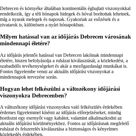
Debrecen és környéke általában kontinentális éghajlati viszonyokkal
rendelkezik, így a téli hónapok hidegek és hóval borítottak lehetnek,
míg a nyarak melegek és naposak. Gyakoriak az esőzések és a
zivatarok is, különösen a nyári hónapokban.
Milyen hatással van az időjárás Debrecen városának
mindennapi életére?
Az időjárás jelentős hatással van Debrecen lakóinak mindennapi
életére, hiszen befolyásolja a ruházat kiválasztását, a közlekedést, a
szabadidős tevékenységeket és akár a mezőgazdasági munkákat is.
Fontos figyelembe venni az aktuális időjárási viszonyokat a
mindennapok tervezése során.
Hogyan lehet felkészülni a változékony időjárási
viszonyokra Debrecenben?
A változékony időjárási viszonyokra való felkészülés érdekében
érdemes figyelemmel kísérni az időjárás előrejelzéseket, mindig
hordozni egy esernyőt vagy kabátot, valamint alkalmazkodni az
aktuális időjárási körülményekhez. Fontos az időjárásnak megfelelő
ruházat és felszerelés kiválasztása a biztonságos és kényelmes
közlekedés érdekében.