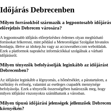
Időjárás Debrecenben
Milyen forrásokból származik a legpontosabb időjárás
előrejelzés Debrecen városára?
A legpontosabb időjárás előrejelzéshez érdemes olyan megbízható
forrásokat felkeresni, mint például a Meteorológiai Szolgálat hivatalos
honlapja, illetve az idokep.hu vagy az accuweather.com weboldalak.
Ezek a platformok naprakész információkkal szolgálnak a várható
időjárásról.
Milyen tényezők befolyásolják leginkább az időjárást
Debrecenben?
Az időjárást leginkább a légnyomás, a hőmérséklet, a páratartalom, a
szélirány és erősség, valamint az esetleges csapadék mennyisége
befolyásolja. Ezek a tényezők összességében határozzák meg, hogy
milyen időjárási viszonyokra számíthatunk a városban.
Milyen típusú időjárási jelenségek jellemzőek Debrecen
környékén?