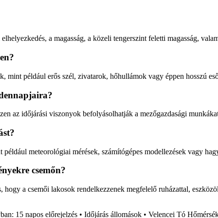
i elhelyezkedés, a magasság, a közeli tengerszint feletti magasság, vala
ben?
ek, mint például erős szél, zivatarok, hőhullámok vagy éppen hosszú es
ndennapjaira?
zen az időjárási viszonyok befolyásolhatják a mezőgazdasági munkákat, a
ást?
int például meteorológiai mérések, számítógépes modellezések vagy hag
ményekre csemőn?
s, hogy a csemői lakosok rendelkezzenek megfelelő ruházattal, eszközök
ban: 15 napos előrejelzés
•
Időjárás állomások
•
Velencei Tó Hőmérsékl