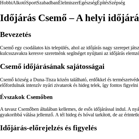
Hobbi
Alkotó
Sport
Szabadban
Élelmiszer
Egészség
Építés
Szépség
Időjárás Csemő – A helyi időjárás
Bevezetés
Csemő egy csodálatos kis település, ahol az időjárás nagy szerepet já
kulcsszavakra keresve szeretnénk segítséget nyújtani az időjárás elem
Csemő időjárásának sajátosságai
Csemő község a Duna-Tisza közén található, erdőkkel és természetvédel
előfordulnak intenzív nyári zivatarok és hideg telek, így fontos figyelni 
Évszakok Csemőben
A tavasz Csemőben általában kellemes, de esős időjárással indul. A nyá
gyakoribbá válása jellemző. A tél hideg és hóval tarkított, de az érintetl
Időjárás-előrejelzés és figyelés