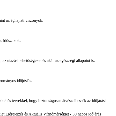
mint az éghajlati viszonyok.
ős időszakok.
z utazási lehetőségeket és akár az egészségi állapotot is.
yományos időjóslás.
kel és tervekkel, hogy biztonságosan átvészelhessék az időjárási
et Előrejelzés és Aktuális Vízhőmérséklet
•
30 napos időjárás