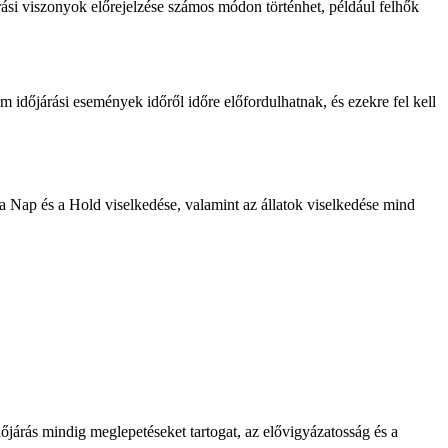
ási viszonyok előrejelzése számos módon történhet, például felhők
 időjárási események időről időre előfordulhatnak, és ezekre fel kell
a Nap és a Hold viselkedése, valamint az állatok viselkedése mind
járás mindig meglepetéseket tartogat, az elővigyázatosság és a