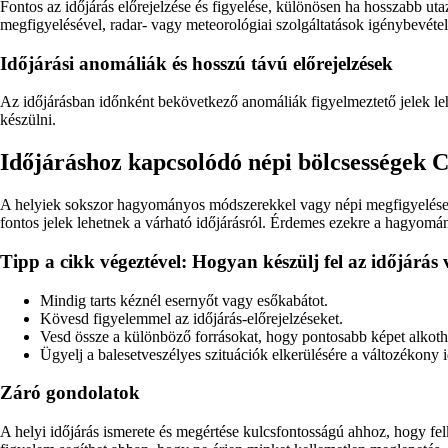
Fontos az időjárás előrejelzése és figyelése, különösen ha hosszabb u
megfigyelésével, radar- vagy meteorológiai szolgáltatások igénybevétel
Időjárási anomáliák és hosszú távú előrejelzések
Az időjárásban időnként bekövetkező anomáliák figyelmeztető jelek lehe
készülni.
Időjáráshoz kapcsolódó népi bölcsességek
A helyiek sokszor hagyományos módszerekkel vagy népi megfigyelések al
fontos jelek lehetnek a várható időjárásról. Érdemes ezekre a hagyomán
Tipp a cikk végeztével: Hogyan készülj fel az időjárá
Mindig tarts kéznél esernyőt vagy esőkabátot.
Kövesd figyelemmel az időjárás-előrejelzéseket.
Vesd össze a különböző forrásokat, hogy pontosabb képet alkotha
Ügyelj a balesetveszélyes szituációk elkerülésére a változékony 
Záró gondolatok
A helyi időjárás ismerete és megértése kulcsfontosságú ahhoz, hogy f