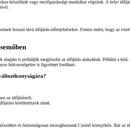
tazásra készülünk vagy mezőgazdasági munkákat végzünk. A helyi időjár
ével.
tnek hosszú távú időjárás-előrejelzésekre. Fontos tudni, hogy az extrém
 Csemőben
apján is próbálják megjósolni az időjárás alakulását. Például a köd, 
yos bölcsességekre is figyelmet fordítani.
s változékonyságára?
ss az időjárásról.
időjárási körülmények miatt.
elkészülten és biztonságosan mozoghassunk Csemő környékén. Bár az idő