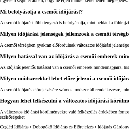
figyelem segíthet abban, hogy ne érjen minket kellemetlen meglepetés.
Mi befolyásolja a csemői időjárást?
A csemői időjárást több tényező is befolyásolja, mint például a földrajz
Milyen időjárási jelenségek jellemzőek a csemői térség
A csemői térségben gyakran előfordulnak változatos időjárási jelenség
Milyen hatással van az időjárás a csemői emberek mi
Az időjárás jelentős hatással van a csemői emberek mindennapjaira, his
Milyen módszerekkel lehet előre jelezni a csemői időjár
A csemői időjárás előrejelzésére számos módszer áll rendelkezésre, m
Hogyan lehet felkészülni a változatos időjárási körül
A változatos időjárási körülményekre való felkészülés érdekében fonto
szélsőségeket.
Cegléd Időjárás
•
Dobogókő Időjárás és Előrejelzés
•
Időjárás Gárdony