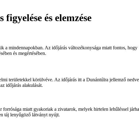
 figyelése és elemzése
tszik a mindennapokban. Az időjárás változékonysága miatt fontos, hogy
zésében és megértésében.
mi területekkel körülvéve. Az időjárás itt a Dunántúlra jellemző nedve
az időjárás alakulását.
r forrósága miatt gyakoriak a zivatarok, melyek hirtelen lehűléssel já
en táj lenyűgöző látványt nyújt.