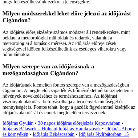
hogy felkészülhessünk ezekre a jelenségekre.
Milyen módszerekkel lehet előre jelezni az időjárást
Cigándon?
Az időjárás előrejelzésére számos módszer áll rendelkezésre, mint
például a meteorológiai műholdak és radarok, valamint a
meteorológiai állomások mérései. Az időjárás előrejelzések
segítségével időben felkészülhetünk az esetleges viharokra vagy
hőhullámokra.
Milyen szerepe van az időjárásnak a
mezőgazdaságban Cigándon?
Az időjárásnak kiemelten fontos szerepe van a mezőgazdaságban
Cigándon. A megfelelő csapadék és hőmérséklet nélkülözhetetlen a
növények növekedéséhez és terméshozamhoz. Az időjárási
viszonyok alakulása befolyásolhatja a termények minőségét és
mennyiségét is. Fontos tehát, hogy a gazdák figyelemmel kísérjék az
időjárás alakulását és ennek megfelelően tervezzenek.
Időjárás Gyulán
•
30 napos időjárás előrejelzés Kaposvárban
•
Időjárás Bátaszék – Holnapi Időjárás Várakozások
•
Időjárás Abony
és környékén
•
Időjárás Békéscsabán
•
Időjárás Nyírbátorban: 15