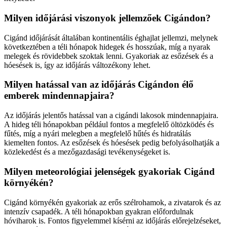
Milyen időjárási viszonyok jellemzőek Cigándon?
Cigánd időjárását általában kontinentális éghajlat jellemzi, melynek
következtében a téli hónapok hidegek és hosszúak, míg a nyarak
melegek és rövidebbek szoktak lenni. Gyakoriak az esőzések és a
hóesések is, így az időjárás változékony lehet.
Milyen hatással van az időjárás Cigándon élő
emberek mindennapjaira?
Az időjárás jelentős hatással van a cigándi lakosok mindennapjaira.
A hideg téli hónapokban például fontos a megfelelő öltözködés és
fűtés, míg a nyári melegben a megfelelő hűtés és hidratálás
kiemelten fontos. Az esőzések és hóesések pedig befolyásolhatják a
közlekedést és a mezőgazdasági tevékenységeket is.
Milyen meteorológiai jelenségek gyakoriak Cigánd
környékén?
Cigánd környékén gyakoriak az erős szélrohamok, a zivatarok és az
intenzív csapadék. A téli hónapokban gyakran előfordulnak
hóviharok is. Fontos figyelemmel kísérni az időjárás előrejelzéseket,