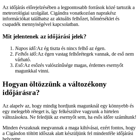
Az időjárás előrejelzésében a legpontosabb források közé tartozik a
meteorológiai szolgálat. Cigándra vonatkozóan naprakész
információkat találhatsz az aktuális felhőzet, hőmérséklet és
csapadék mennyiségével kapcsolatban.
Mit jelentenek az időjárási jelek?
Napos idő:
Az ég tiszta és nincs felhő az égen.
Felhős idő:
Az égen vastag felhőrétegek vannak, de eső nem
várható.
Eső:
Az esőzés valószínűsége magas, érdemes esernyőt
magunkkal vinni.
Hogyan öltözzünk a változékony
időjárásra?
Az alapelv az, hogy mindig hordjunk magunknál egy könnyebb és
egy melegebb réteget is, így felkészülve vagyunk a hirtelen
változásokra. Ne feledjük az esernyőt sem, ha esős időre számítunk!
Minden évszaknak megvannak a maga kihívásai, ezért fontos, hogy
a Cigándon töltött időszak alatt készüljünk fel mindenféle időjárási
helyzetre.