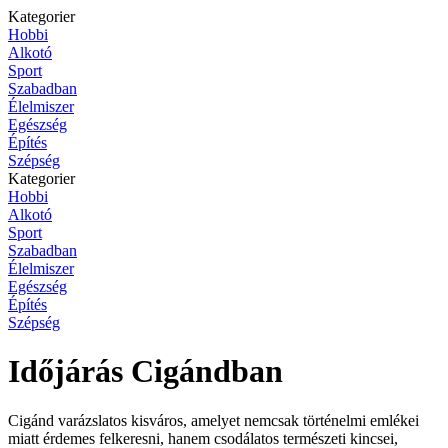
Kategorier
Hobbi
Alkotó
Sport
Szabadban
Élelmiszer
Egészség
Építés
Szépség
Kategorier
Hobbi
Alkotó
Sport
Szabadban
Élelmiszer
Egészség
Építés
Szépség
Időjárás Cigándban
Cigánd varázslatos kisváros, amelyet nemcsak történelmi emlékei
miatt érdemes felkeresni, hanem csodálatos természeti kincsei,