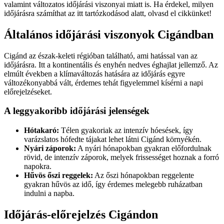
valamint változatos időjárási viszonyai miatt is. Ha érdekel, milyen
időjárásra számíthat az itt tartózkodásod alatt, olvasd el cikkünket!
Általános időjárási viszonyok Cigándban
Cigánd az észak-keleti régióban található, ami hatással van az
időjárásra. Itt a kontinentális és enyhén nedves éghajlat jellemző. Az
elmúlt években a klímaváltozás hatására az időjárás egyre
változékonyabbá vált, érdemes tehát figyelemmel kísérni a napi
előrejelzéseket.
A leggyakoribb időjárási jelenségek
Hótakaró:
Télen gyakoriak az intenzív hóesések, így
varázslatos hófedte tájakat lehet látni Cigánd környékén.
Nyári záporok:
A nyári hónapokban gyakran előfordulnak
rövid, de intenzív záporok, melyek frissességet hoznak a forró
napokra.
Hűvös őszi reggelek:
Az őszi hónapokban reggelente
gyakran hűvös az idő, így érdemes melegebb ruházatban
indulni a napba.
Időjárás-előrejelzés Cigándon