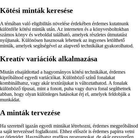
Kötési minták keresése
A témában való eligibilitás növelése érdekében érdemes kutatnunk
különféle kötési minták után. Az interneten és a könyvesboltokban
számos könyv és weboldal található, amelyek részletes útmutatást
nyújtanak. Különösen hasznosak lehetnek az ingyenes letölthető
minták, amelyek segítségével az alapvető technikákat gyakorolhatod.
Kreatív variációk alkalmazása
Miután elsajátítottad a hagyományos kötési technikákat, érdemes
kipróbálnod egyedi variációkat. Különböző színű fonalakat
kombinálhatsz, vagy akár textúrájukat is változtathatod. A fonalak
különböző típusai, mint a fonott, puha vagy durva fonal segíthetnek
abban, hogy olyan különleges hatásokat érj el, amelyek feldobják a
munkádat.
A minták tervezése
Ha szeretnél igazán egyedi mintákat létrehozni, érdemes megpróbálnod
a saját tervezéssel foglalkozni. Ehhez először is érdemes papírra vetni
az ötleteidet. Használhatsz grafikus programokat, de akár egyszerűen