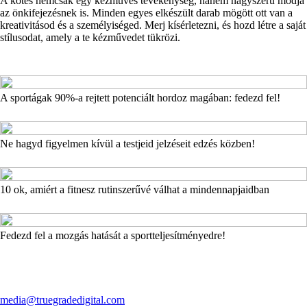
A kötés nemcsak egy kézműves tevékenység, hanem nagyszerű módja
az önkifejezésnek is. Minden egyes elkészült darab mögött ott van a
kreativitásod és a személyiséged. Merj kísérletezni, és hozd létre a saját
stílusodat, amely a te kézművedet tükrözi.
A sportágak 90%-a rejtett potenciált hordoz magában: fedezd fel!
Ne hagyd figyelmen kívül a testjeid jelzéseit edzés közben!
10 ok, amiért a fitnesz rutinszerűvé válhat a mindennapjaidban
Fedezd fel a mozgás hatását a sportteljesítményedre!
media@truegradedigital.com