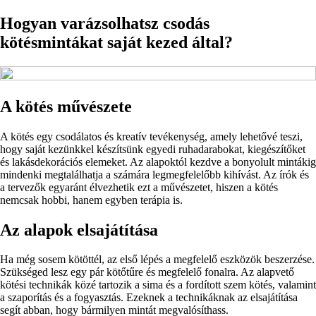
Hogyan varázsolhatsz csodás
kötésmintákat saját kezed által?
A kötés művészete
A kötés egy csodálatos és kreatív tevékenység, amely lehetővé teszi,
hogy saját kezünkkel készítsünk egyedi ruhadarabokat, kiegészítőket
és lakásdekorációs elemeket. Az alapoktól kezdve a bonyolult mintákig
mindenki megtalálhatja a számára legmegfelelőbb kihívást. Az írók és
a tervezők egyaránt élvezhetik ezt a művészetet, hiszen a kötés
nemcsak hobbi, hanem egyben terápia is.
Az alapok elsajátítása
Ha még sosem kötöttél, az első lépés a megfelelő eszközök beszerzése.
Szükséged lesz egy pár kötőtűre és megfelelő fonalra. Az alapvető
kötési technikák közé tartozik a sima és a fordított szem kötés, valamint
a szaporítás és a fogyasztás. Ezeknek a technikáknak az elsajátítása
segít abban, hogy bármilyen mintát megvalósíthass.