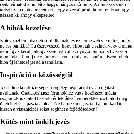
csak leírhatod a mintát a hagyományos módon is. A mintázás során
tartsd szem előtt a méreteket, hogy a végső produktum pontosan úgy
nézzen ki, ahogy elképzelted.
A hibák kezelése
Kötés közben hibák előfordulhatnak, és ez természetes. Fontos, hogy
ne ess pánikba! Ha észreveszed, hogy elfogytak a színek vagy a minta
nem úgy sikerült, ahogy szeretted volna, nyugodtan bontsd vissza a
munkádat. Tanulj meg türelmes lenni a folyamat során, hiszen minden
hiba új lehetőséget ad a tanulásra.
Inspiráció a közösségtől
Az online kötőközösségek rengeteg inspirációt és támogatást
nyújtanak. Csatlakozhatsz fórumokhoz vagy közösségi média
csoportokhoz, ahol hasonló érdeklődésű emberekkel oszthatod meg
ötleteidet és tapasztalataidat. Ne habozz megosztani a munkáidat,
hiszen a visszajelzés sokat segíthet a fejlődésedben!
Kötés mint önkifejezés