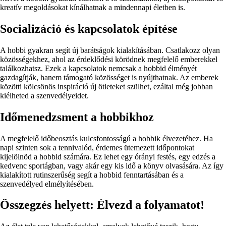
kreatív megoldásokat kínálhatnak a mindennapi életben is.
Socializáció és kapcsolatok építése
A hobbi gyakran segít új barátságok kialakításában. Csatlakozz olyan
közösségekhez, ahol az érdeklődési körödnek megfelelő emberekkel
találkozhatsz. Ezek a kapcsolatok nemcsak a hobbid élményét
gazdagítják, hanem támogató közösséget is nyújthatnak. Az emberek
közötti kölcsönös inspiráció új ötleteket szülhet, ezáltal még jobban
kiélheted a szenvedélyeidet.
Időmenedzsment a hobbikhoz
A megfelelő időbeosztás kulcsfontosságú a hobbik élvezetéhez. Ha
napi szinten sok a tennivalód, érdemes ütemezett időpontokat
kijelölnöd a hobbid számára. Ez lehet egy órányi festés, egy edzés a
kedvenc sportágban, vagy akár egy kis idő a könyv olvasására. Az így
kialakított rutinszerűség segít a hobbid fenntartásában és a
szenvedélyed elmélyítésében.
Összegzés helyett: Élvezd a folyamatot!