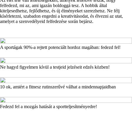
Az élet tele van lehetőségekkel, amelyek lehetővé teszik, hogy
felfedezd, mi az, ami igazán boldoggá tesz. A hobbik által
kiteljesedhetsz, fejlődhetsz, és új élményeket szerezhetsz. Ne félj
kísérletezni, szabadon engedni a kreativitásodat, és élvezni az utat,
amelyet a szenvedélyeid felfedezése során bejársz.
A sportágak 90%-a rejtett potenciált hordoz magában: fedezd fel!
Ne hagyd figyelmen kívül a testjeid jelzéseit edzés közben!
10 ok, amiért a fitnesz rutinszerűvé válhat a mindennapjaidban
Fedezd fel a mozgás hatását a sportteljesítményedre!