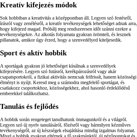
Kreatív kifejezés módok
Sok hobbiban a kreativitás a középpontban áll. Legyen szó festésről,
írásról vagy zenélésről, a kreatív tevékenységek lehetőséget adnak arra,
hogy kifejezd magad. Próbálj meg rendszeresen időt szánni ezekre a
tevékenységekre. Az alkotás folyamata gyakran örömteli, és lesznek
pillanatok, amikor úgy érzed, hogy a szenvedélyed kiteljesedik.
Sport és aktív hobbik
A sportágak gyakran jó lehetőséget kínálnak a szenvedélyek
kifejezésére. Legyen szó futásról, kerékpározásról vagy akár
csapatsportokról, a fizikai aktivitás nemcsak felfrissít, hanem közösségi
élményt is nyújt. Keresd meg a számodra megfelelő sportágat, és
csatlakozz csoportokhoz, közösségekhez, ahol hasonló érdeklődésű
emberekkel találkozhatsz.
Tanulás és fejlődés
A hobbik során rengeteget tanulhatunk önmagunkról és a világról.
Legyen szó új nyelv tanulásáról, főzésről vagy bármilyen kézműves
tevékenységről, az új készségek elsajátítása mindig izgalmas folyamat.
Mivel a hobbik gyakran eltérnek a fő szakmánktól, új nézőpontokat és