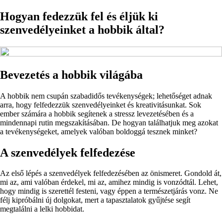
Hogyan fedezzük fel és éljük ki
szenvedélyeinket a hobbik által?
Bevezetés a hobbik világába
A hobbik nem csupán szabadidős tevékenységek; lehetőséget adnak
arra, hogy felfedezzük szenvedélyeinket és kreativitásunkat. Sok
ember számára a hobbik segítenek a stressz levezetésében és a
mindennapi rutin megszakításában. De hogyan találhatjuk meg azokat
a tevékenységeket, amelyek valóban boldoggá tesznek minket?
A szenvedélyek felfedezése
Az első lépés a szenvedélyek felfedezésében az önismeret. Gondold át,
mi az, ami valóban érdekel, mi az, amihez mindig is vonzódtál. Lehet,
hogy mindig is szerettél festeni, vagy éppen a természetjárás vonz. Ne
félj kipróbálni új dolgokat, mert a tapasztalatok gyűjtése segít
megtalálni a lelki hobbidat.