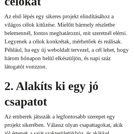
célokat
Az első lépés egy sikeres projekt elindításához a
világos célok kitűzése. Mielőtt bármely részletbe
belemennél, fontos meghatározni, mit szeretnél elérni.
Legyenek a célok konkrétak, mérhetőek és reálisak.
Például, ha egy új weboldalt tervezel, a cél lehet, hogy
három hónapon belül elkészüljön, és napi száz
látogatót vonzzon.
2. Alakíts ki egy jó
csapatot
Az emberek játsszák a legfontosabb szerepet egy
projekt sikerében. Válassz olyan csapattagokat, akik
jól értenek a saját szakterületükhöz, és akikkel