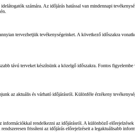
idelátogatók számára. Az időjárás hatással van mindennapi tevékenysége
én.
dannyian tervezhetjük tevékenységeinket. A következő időszakra vonatkoz
szabb távú terveket készítsünk a közelgő időszakra. Fontos figyelembe 
junk az aktuális és várható időjárásról. Különféle érzékeny tevékenys
z információkkal rendelkezni az időjárásról. A különböző előrejelzése
endszeresen frissíteni az időjárás előrejelzéseit a legaktuálisabb infor