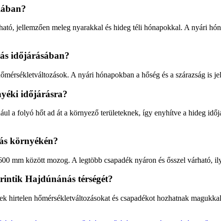
alában?
lható, jellemzően meleg nyarakkal és hideg téli hónapokkal. A nyári hó
nás időjárásában?
 hőmérsékletváltozások. A nyári hónapokban a hőség és a szárazság is je
yéki időjárásra?
ául a folyó hőt ad át a környező területeknek, így enyhítve a hideg időj
ás környékén?
0 mm között mozog. A legtöbb csapadék nyáron és ősszel várható, ilye
érintik Hajdúnánás térségét?
ek hirtelen hőmérsékletváltozásokat és csapadékot hozhatnak magukkal.