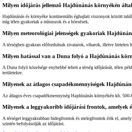
Milyen időjárás jellemző Hajdúnánás környékén ált
Hajdúnánás és környéke kontinentális éghajlati viszonyok között talá
míg télen gyakoriak a mínuszok és a hóesések.
Milyen meteorológiai jelenségek gyakoriak Hajdúná
A térségben gyakran előfordulnak zivatarok, viharok, illetve hirtelen
Milyen hatással van a Duna folyó a Hajdúnánás körn
A Duna folyó közelsége enyhebbé teheti a térség időjárását, télen péld
területekre.
Milyenek az átlagos csapadékmennyiségek Hajdúnán
Az átlagos éves csapadékmennyiség Hajdúnánás környékén kb. 500-60
Milyenek a leggyakoribb időjárási frontok, amelyek 
A térséget leggyakrabban hidegfrontok és melegfrontok érik el, amely
szintén befolyásolják az időjárást.