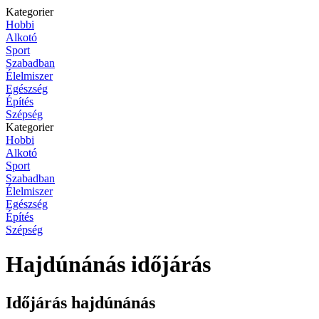
Kategorier
Hobbi
Alkotó
Sport
Szabadban
Élelmiszer
Egészség
Építés
Szépség
Kategorier
Hobbi
Alkotó
Sport
Szabadban
Élelmiszer
Egészség
Építés
Szépség
Hajdúnánás időjárás
Időjárás hajdúnánás