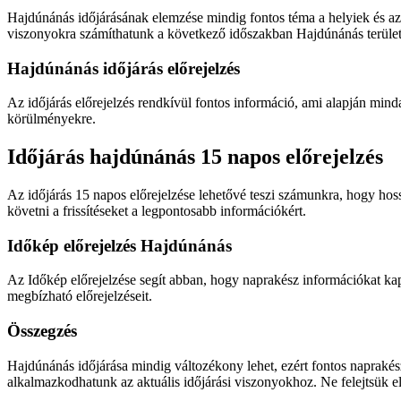
Hajdúnánás időjárásának elemzése mindig fontos téma a helyiek és az 
viszonyokra számíthatunk a következő időszakban Hajdúnánás terület
Hajdúnánás időjárás előrejelzés
Az időjárás előrejelzés rendkívül fontos információ, ami alapján min
körülményekre.
Időjárás hajdúnánás 15 napos előrejelzés
Az időjárás 15 napos előrejelzése lehetővé teszi számunkra, hogy hos
követni a frissítéseket a legpontosabb információkért.
Időkép előrejelzés Hajdúnánás
Az Időkép előrejelzése segít abban, hogy naprakész információkat kap
megbízható előrejelzéseit.
Összegzés
Hajdúnánás időjárása mindig változékony lehet, ezért fontos naprakés
alkalmazkodhatunk az aktuális időjárási viszonyokhoz. Ne felejtsük el r