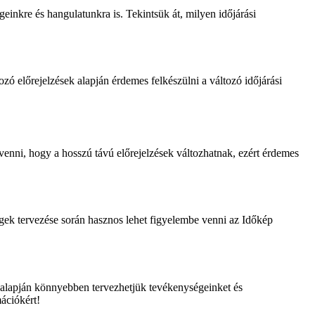
inkre és hangulatunkra is. Tekintsük át, milyen időjárási
ó előrejelzések alapján érdemes felkészülni a változó időjárási
venni, hogy a hosszú távú előrejelzések változhatnak, ezért érdemes
égek tervezése során hasznos lehet figyelembe venni az Időkép
k alapján könnyebben tervezhetjük tevékenységeinket és
mációkért!