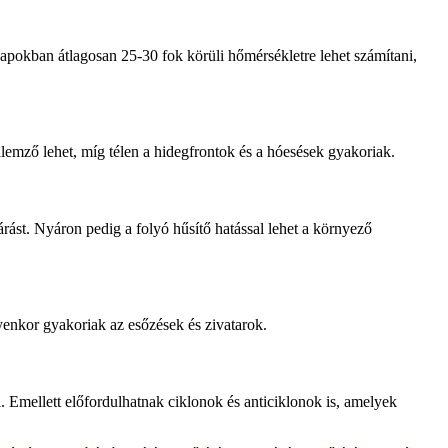
napokban átlagosan 25-30 fok körüli hőmérsékletre lehet számítani,
llemző lehet, míg télen a hidegfrontok és a hóesések gyakoriak.
árást. Nyáron pedig a folyó hűsítő hatással lehet a környező
nkor gyakoriak az esőzések és zivatarok.
 Emellett előfordulhatnak ciklonok és anticiklonok is, amelyek