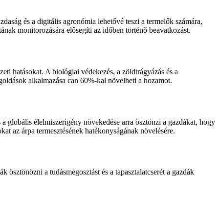
aság és a digitális agronómia lehetővé teszi a termelők számára,
ának monitorozására elősegíti az időben történő beavatkozást.
ti hatásokat. A biológiai védekezés, a zöldtrágyázás és a
egoldások alkalmazása can 60%-kal növelheti a hozamot.
 a globális élelmiszerigény növekedése arra ösztönzi a gazdákat, hogy
okat az árpa termesztésének hatékonyságának növelésére.
k ösztönözni a tudásmegosztást és a tapasztalatcserét a gazdák