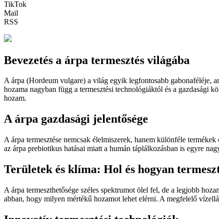
TikTok
Mail
RSS
Bevezetés a árpa termesztés világába
A árpa (Hordeum vulgare) a világ egyik legfontosabb gabonaféléje, am
hozama nagyban függ a termesztési technológiáktól és a gazdasági kö
hozam.
A árpa gazdasági jelentősége
A árpa termesztése nemcsak élelmiszerek, hanem különféle termékek elő
az árpa prebiotikus hatásai miatt a humán táplálkozásban is egyre nag
Területek és klíma: Hol és hogyan termesz
A árpa termeszthetősége széles spektrumot ölel fel, de a legjobb hozam
abban, hogy milyen mértékű hozamot lehet elérni. A megfelelő vízellátá