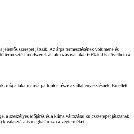
 jelentős szerepet játszik. Az árpa termesztésének volumene és
elő termesztési módszerek alkalmazásával akár 60%-kal is növelhető a
ak, míg a takarmányárpa fontos része az állattenyésztésnek. Emellett
e, a szeszélyes időjárás és a klíma változásai kulcsszerepet játszanak
a) kiválasztása is meghatározza a végterméket.