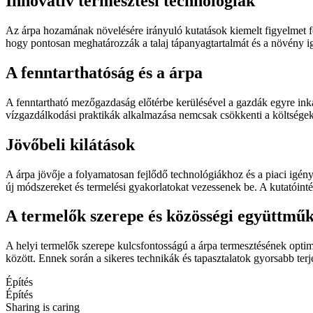
Innovatív termesztési technológiák
Az árpa hozamának növelésére irányuló kutatások kiemelt figyelmet f
hogy pontosan meghatározzák a talaj tápanyagtartalmát és a növény ig
A fenntarthatóság és a árpa
A fenntartható mezőgazdaság előtérbe kerülésével a gazdák egyre inká
vízgazdálkodási praktikák alkalmazása nemcsak csökkenti a költségek
Jövőbeli kilátások
A árpa jövője a folyamatosan fejlődő technológiákhoz és a piaci igén
új módszereket és termelési gyakorlatokat vezessenek be. A kutatóin
A termelők szerepe és közösségi együttmű
A helyi termelők szerepe kulcsfontosságú a árpa termesztésének opti
között. Ennek során a sikeres technikák és tapasztalatok gyorsabb terj
Építés
Építés
Sharing is caring