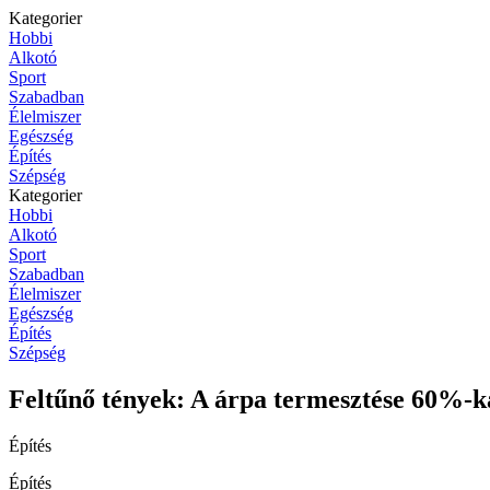
Kategorier
Hobbi
Alkotó
Sport
Szabadban
Élelmiszer
Egészség
Építés
Szépség
Kategorier
Hobbi
Alkotó
Sport
Szabadban
Élelmiszer
Egészség
Építés
Szépség
Feltűnő tények: A árpa termesztése 60%-k
Építés
Építés