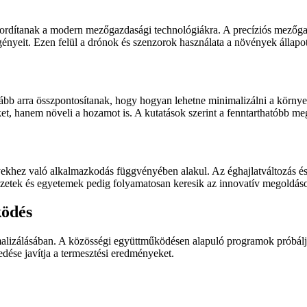
ordítanak a modern mezőgazdasági technológiákra. A precíziós mezőgazd
ényeit. Ezen felül a drónok és szenzorok használata a növények állapot
bb arra összpontosítanak, hogy hogyan lehetne minimalizálni a környeze
et, hanem növeli a hozamot is. A kutatások szerint a fenntarthatóbb m
yekhez való alkalmazkodás függvényében alakul. Az éghajlatváltozás és
tézetek és egyetemek pedig folyamatosan keresik az innovatív megoldás
ködés
malizálásában. A közösségi együttműködésen alapuló programok próbáljá
edése javítja a termesztési eredményeket.