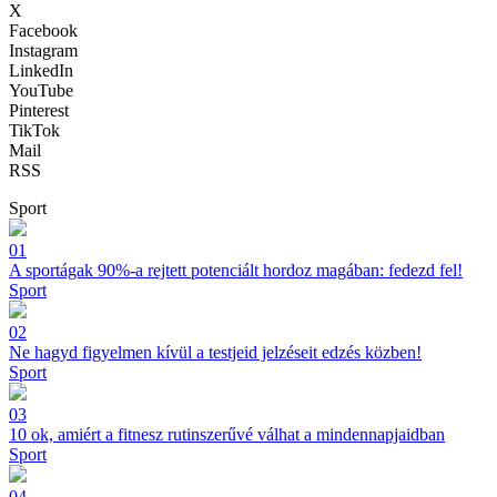
X
Facebook
Instagram
LinkedIn
YouTube
Pinterest
TikTok
Mail
RSS
Sport
01
A sportágak 90%-a rejtett potenciált hordoz magában: fedezd fel!
Sport
02
Ne hagyd figyelmen kívül a testjeid jelzéseit edzés közben!
Sport
03
10 ok, amiért a fitnesz rutinszerűvé válhat a mindennapjaidban
Sport
04