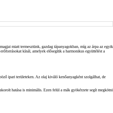
magjai miatt termesztünk, gazdag tápanyagokban, míg az árpa az egyik
erőforrásokat kínál, amelyek elősegítik a harmonikus együttélést a
ző ipari területeken. Az olaj kiváló kenőanyagként szolgálhat, de
korolt hatása is minimális. Ezen felül a mák gyökérzete segít megkötni