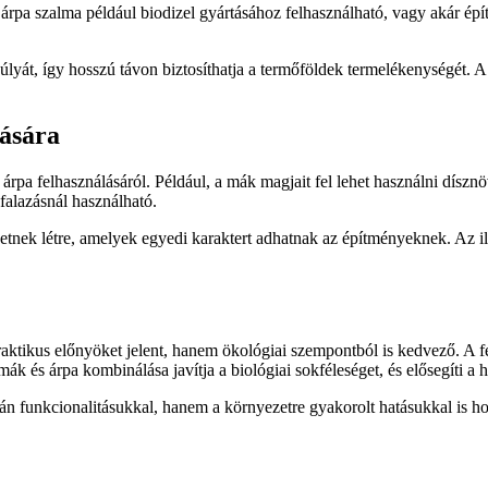
rpa szalma például biodizel gyártásához felhasználható, vagy akár épít
súlyát, így hosszú távon biztosíthatja a termőföldek termelékenységét. 
lására
rpa felhasználásáról. Például, a mák magjait fel lehet használni díszn
falazásnál használható.
tnek létre, amelyek egyedi karaktert adhatnak az építményeknek. Az il
raktikus előnyöket jelent, hanem ökológiai szempontból is kedvező. A f
k és árpa kombinálása javítja a biológiai sokféleséget, és elősegíti a h
n funkcionalitásukkal, hanem a környezetre gyakorolt hatásukkal is hoz