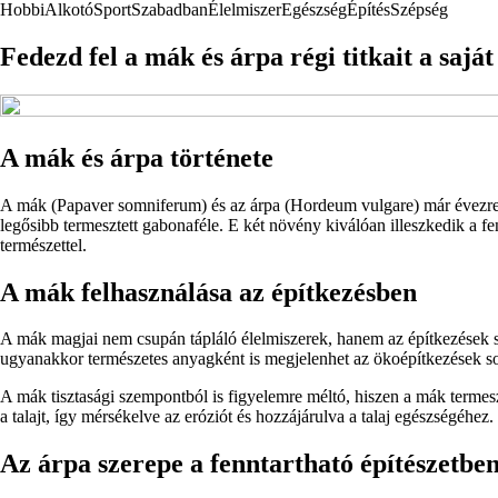
Hobbi
Alkotó
Sport
Szabadban
Élelmiszer
Egészség
Építés
Szépség
Fedezd fel a mák és árpa régi titkait a sajá
A mák és árpa története
A mák (Papaver somniferum) és az árpa (Hordeum vulgare) már évezrede
legősibb termesztett gabonaféle. E két növény kiválóan illeszkedik a fe
természettel.
A mák felhasználása az építkezésben
A mák magjai nem csupán tápláló élelmiszerek, hanem az építkezések s
ugyanakkor természetes anyagként is megjelenhet az ökoépítkezések s
A mák tisztasági szempontból is figyelemre méltó, hiszen a mák termes
a talajt, így mérsékelve az eróziót és hozzájárulva a talaj egészségéhez.
Az árpa szerepe a fenntartható építészetbe