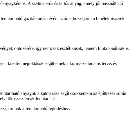
őanyagként is. A szalma erős és tartós anyag, amely jól használható
A fenntartható gazdálkodás révén az árpa hozzájárul a bioélelmiszerek
övények öntözésére, így nemcsak esztétikusak, hanem funkcionálisak is.
yen kreatív megoldások segíthetnek a környezettudatos tervezés
enntartható anyagok alkalmazása segít csökkenteni az építkezés során
elyi ökoszisztémák fenntartását.
zájárulnak a fenntartható fejlődéshez.