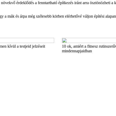
 növekvő érdeklődés a fenntartható építkezés iránt arra ösztönözheti a
gy a mák és árpa még szélesebb körben elérhetővé váljon építési alapa
en kívül a testjeid jelzéseit
10 ok, amiért a fitnesz rutinszerű
mindennapjaidban