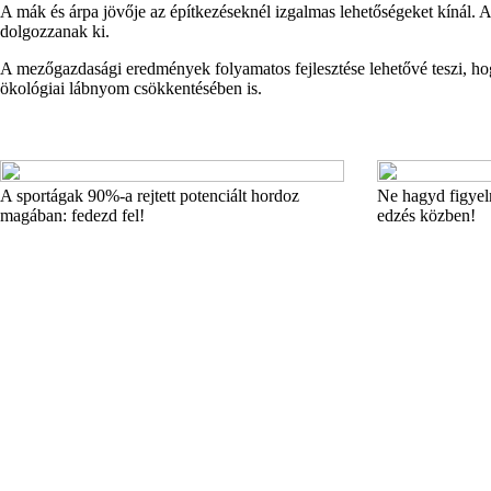
A mák és árpa jövője az építkezéseknél izgalmas lehetőségeket kínál. A
dolgozzanak ki.
A mezőgazdasági eredmények folyamatos fejlesztése lehetővé teszi, ho
ökológiai lábnyom csökkentésében is.
A sportágak 90%-a rejtett potenciált hordoz
Ne hagyd figyelm
magában: fedezd fel!
edzés közben!