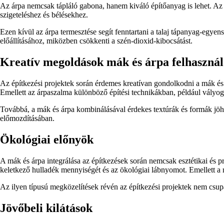
Az árpa nemcsak tápláló gabona, hanem kiváló építőanyag is lehet. Az á
szigeteléshez és bélésekhez.
Ezen kívül az árpa termesztése segít fenntartani a talaj tápanyag-egyen
előállításához, miközben csökkenti a szén-dioxid-kibocsátást.
Kreatív megoldások mák és árpa felhaszná
Az építkezési projektek során érdemes kreatívan gondolkodni a mák és á
Emellett az árpaszalma különböző építési technikákban, például vályog
Továbbá, a mák és árpa kombinálásával érdekes textúrák és formák jöhe
előmozdításában.
Ökológiai előnyök
A mák és árpa integrálása az építkezések során nemcsak esztétikai és p
keletkező hulladék mennyiségét és az ökológiai lábnyomot. Emellett a má
Az ilyen típusú megközelítések révén az építkezési projektek nem csupá
Jövőbeli kilátások