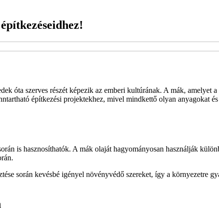
t építkezéseidhez!
k óta szerves részét képezik az emberi kultúrának. A mák, amelyet a 
nntartható építkezési projektekhez, mivel mindkettő olyan anyagokat és 
orán is hasznosíthatók. A mák olaját hagyományosan használják különbö
orán.
ztése során kevésbé igényel növényvédő szereket, így a környezetre gya
n