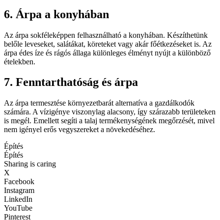
6. Árpa a konyhában
Az árpa sokféleképpen felhasználható a konyhában. Készíthetünk
belőle leveseket, salátákat, köreteket vagy akár főétkezéseket is. Az
árpa édes íze és rágós állaga különleges élményt nyújt a különböző
ételekben.
7. Fenntarthatóság és árpa
Az árpa termesztése környezetbarát alternatíva a gazdálkodók
számára. A vízigénye viszonylag alacsony, így szárazabb területeken
is megél. Emellett segíti a talaj termékenységének megőrzését, mivel
nem igényel erős vegyszereket a növekedéséhez.
Építés
Építés
Sharing is caring
X
Facebook
Instagram
LinkedIn
YouTube
Pinterest