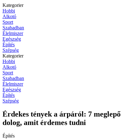
Kategorier
Hobbi
Alkotó
Sport
Szabadban
Élelmiszer
Egészség
Építés
Szépség
Kategorier
Hobbi
Alkotó
Sport
Szabadban
Élelmiszer
Egészség
Építés
Szépség
Érdekes tények a árpáról: 7 meglepő
dolog, amit érdemes tudni
Építés