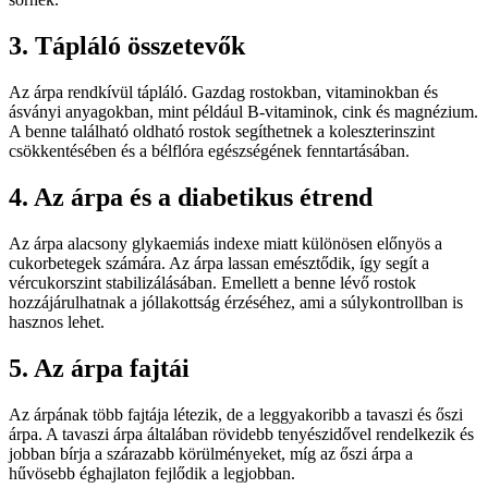
3. Tápláló összetevők
Az árpa rendkívül tápláló. Gazdag rostokban, vitaminokban és
ásványi anyagokban, mint például B-vitaminok, cink és magnézium.
A benne található oldható rostok segíthetnek a koleszterinszint
csökkentésében és a bélflóra egészségének fenntartásában.
4. Az árpa és a diabetikus étrend
Az árpa alacsony glykaemiás indexe miatt különösen előnyös a
cukorbetegek számára. Az árpa lassan emésztődik, így segít a
vércukorszint stabilizálásában. Emellett a benne lévő rostok
hozzájárulhatnak a jóllakottság érzéséhez, ami a súlykontrollban is
hasznos lehet.
5. Az árpa fajtái
Az árpának több fajtája létezik, de a leggyakoribb a tavaszi és őszi
árpa. A tavaszi árpa általában rövidebb tenyészidővel rendelkezik és
jobban bírja a szárazabb körülményeket, míg az őszi árpa a
hűvösebb éghajlaton fejlődik a legjobban.