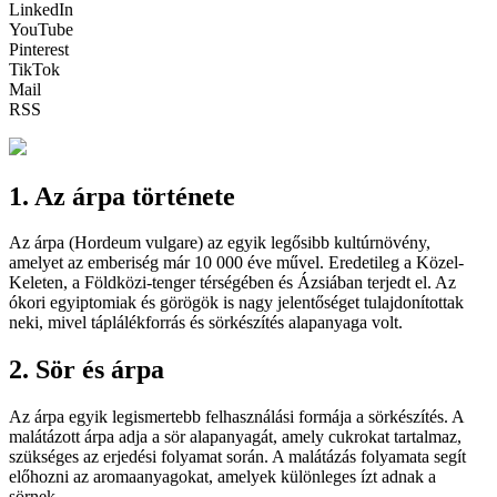
LinkedIn
YouTube
Pinterest
TikTok
Mail
RSS
1. Az árpa története
Az árpa (Hordeum vulgare) az egyik legősibb kultúrnövény,
amelyet az emberiség már 10 000 éve művel. Eredetileg a Közel-
Keleten, a Földközi-tenger térségében és Ázsiában terjedt el. Az
ókori egyiptomiak és görögök is nagy jelentőséget tulajdonítottak
neki, mivel táplálékforrás és sörkészítés alapanyaga volt.
2. Sör és árpa
Az árpa egyik legismertebb felhasználási formája a sörkészítés. A
malátázott árpa adja a sör alapanyagát, amely cukrokat tartalmaz,
szükséges az erjedési folyamat során. A malátázás folyamata segít
előhozni az aromaanyagokat, amelyek különleges ízt adnak a
sörnek.