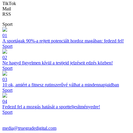
TikTok
Mail
RSS
Sport
01
A sportágak 90%-a rejtett potenciált hordoz magában: fedezd fel!
Sport
02
Ne hagyd figyelmen kívül a testjeid jelzéseit edzés közben!
Sport
03
10 ok, amiért a fitnesz rutinszerűvé válhat a mindennapjaidban
Sport
04
Fedezd fel a mozgás hatását a sportteljesítményedre!
Sport
media@truegradedigital.com