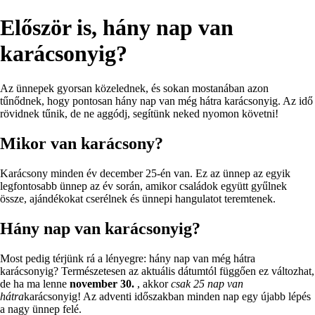
Először is, hány nap van
karácsonyig?
Az ünnepek gyorsan közelednek, és sokan mostanában azon
tűnődnek, hogy pontosan hány nap van még hátra karácsonyig. Az idő
rövidnek tűnik, de ne aggódj, segítünk neked nyomon követni!
Mikor van karácsony?
Karácsony minden év december 25-én van. Ez az ünnep az egyik
legfontosabb ünnep az év során, amikor családok együtt gyűlnek
össze, ajándékokat cserélnek és ünnepi hangulatot teremtenek.
Hány nap van karácsonyig?
Most pedig térjünk rá a lényegre: hány nap van még hátra
karácsonyig? Természetesen az aktuális dátumtól függően ez változhat,
de ha ma lenne
november 30.
, akkor
csak 25 nap van
hátra
karácsonyig! Az adventi időszakban minden nap egy újabb lépés
a nagy ünnep felé.