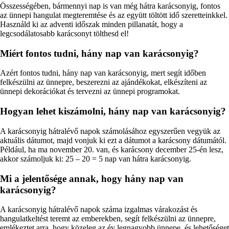
Összességében, bármennyi nap is van még hátra karácsonyig, fontos
az ünnepi hangulat megteremtése és az együtt töltött idő szeretteinkkel.
Használd ki az adventi időszak minden pillanatát, hogy a
legcsodálatosabb karácsonyt tölthesd el!
Miért fontos tudni, hány nap van karácsonyig?
Azért fontos tudni, hány nap van karácsonyig, mert segít időben
felkészülni az ünnepre, beszerezni az ajándékokat, elkészíteni az
ünnepi dekorációkat és tervezni az ünnepi programokat.
Hogyan lehet kiszámolni, hány nap van karácsonyig?
A karácsonyig hátralévő napok számolásához egyszerűen vegyük az
aktuális dátumot, majd vonjuk ki ezt a dátumot a karácsony dátumától.
Például, ha ma november 20. van, és karácsony december 25-én lesz,
akkor számoljuk ki: 25 – 20 = 5 nap van hátra karácsonyig.
Mi a jelentősége annak, hogy hány nap van
karácsonyig?
A karácsonyig hátralévő napok száma izgalmas várakozást és
hangulatkeltést teremt az emberekben, segít felkészülni az ünnepre,
emlékeztet arra, hogy közeleg az év legnagyobb ünnepe, és lehetőséget