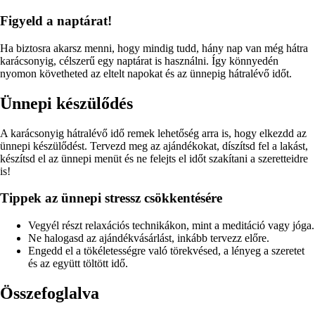
Figyeld a naptárat!
Ha biztosra akarsz menni, hogy mindig tudd, hány nap van még hátra
karácsonyig, célszerű egy naptárat is használni. Így könnyedén
nyomon követheted az eltelt napokat és az ünnepig hátralévő időt.
Ünnepi készülődés
A karácsonyig hátralévő idő remek lehetőség arra is, hogy elkezdd az
ünnepi készülődést. Tervezd meg az ajándékokat, díszítsd fel a lakást,
készítsd el az ünnepi menüt és ne felejts el időt szakítani a szeretteidre
is!
Tippek az ünnepi stressz csökkentésére
Vegyél részt relaxációs technikákon, mint a meditáció vagy jóga.
Ne halogasd az ajándékvásárlást, inkább tervezz előre.
Engedd el a tökéletességre való törekvésed, a lényeg a szeretet
és az együtt töltött idő.
Összefoglalva