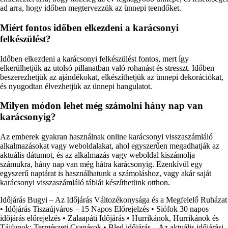
ad arra, hogy időben megtervezzük az ünnepi teendőket.
Miért fontos időben elkezdeni a karácsonyi
felkészülést?
Időben elkezdeni a karácsonyi felkészülést fontos, mert így
elkerülhetjük az utolsó pillanatban való rohanást és stresszt. Időben
beszerezhetjük az ajándékokat, elkészíthetjük az ünnepi dekorációkat,
és nyugodtan élvezhetjük az ünnepi hangulatot.
Milyen módon lehet még számolni hány nap van
karácsonyig?
Az emberek gyakran használnak online karácsonyi visszaszámláló
alkalmazásokat vagy weboldalakat, ahol egyszerűen megadhatják az
aktuális dátumot, és az alkalmazás vagy weboldal kiszámolja
számukra, hány nap van még hátra karácsonyig. Ezenkívül egy
egyszerű naptárat is használhatunk a számoláshoz, vagy akár saját
karácsonyi visszaszámláló táblát készíthetünk otthon.
Időjárás Bugyi – Az Időjárás Változékonysága és a Megfelelő Ruházat
•
Időjárás Tiszaújváros – 15 Napos Előrejelzés
•
Siófok 30 napos
időjárás előrejelzés
•
Zalaapáti Időjárás
•
Hurrikánok, Hurrikánok és
Tájfunok: Természeti Csapások
•
Bled időjárás – Az aktuális időjárási