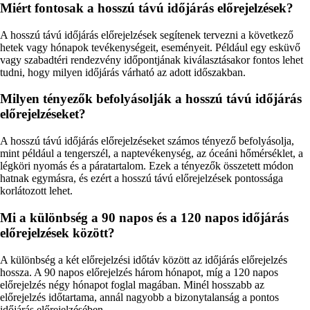
Miért fontosak a hosszú távú időjárás előrejelzések?
A hosszú távú időjárás előrejelzések segítenek tervezni a következő
hetek vagy hónapok tevékenységeit, eseményeit. Például egy esküvő
vagy szabadtéri rendezvény időpontjának kiválasztásakor fontos lehet
tudni, hogy milyen időjárás várható az adott időszakban.
Milyen tényezők befolyásolják a hosszú távú időjárás
előrejelzéseket?
A hosszú távú időjárás előrejelzéseket számos tényező befolyásolja,
mint például a tengerszél, a naptevékenység, az óceáni hőmérséklet, a
légköri nyomás és a páratartalom. Ezek a tényezők összetett módon
hatnak egymásra, és ezért a hosszú távú előrejelzések pontossága
korlátozott lehet.
Mi a különbség a 90 napos és a 120 napos időjárás
előrejelzések között?
A különbség a két előrejelzési időtáv között az időjárás előrejelzés
hossza. A 90 napos előrejelzés három hónapot, míg a 120 napos
előrejelzés négy hónapot foglal magában. Minél hosszabb az
előrejelzés időtartama, annál nagyobb a bizonytalanság a pontos
időjárás előrejelzésében.