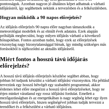
pontosságuk. Azonban nagyon jó általános képet adhatnak a várható
időjárásiról, így segíthetnek nekünk a tervezésben és a felkészülésben.
Hogyan működik a 90 napos előrejelzés?
Az időjárás előrejelzés 90 napra előre nagyban támaszkodik a
meteorológiai modellek és az elmúlt évek adataira. Ezek alapján
próbálják megbecsülni, hogy milyen időjárás várható a következő
hónapokban. Fontos azonban tudni, hogy ezek az előrejelzések
viszonylag nagy bizonytalansággal bírnak, így mindig szükséges más
forrásokból is tájékozódni az aktuális időjárásról.
Miért fontos a hosszú távú időjárás
előrejelzés?
A hosszú távú időjárás előrejelzés készítése segíthet abban, hogy
jobban fel tudjunk készülni a várható időjárási viszonyokra. Ha például
tervezünk egy hosszú hétvégét egy szabadtéri programmal, akkor
érdemes lehet előre megnézni a hosszú távú előrejelzéseket, hogy ne
érjen minket váratlanul egy rossz időjárási fordulat. Emellett a
mezőgazdaságban és az energetikában is nagy segítség lehet egy ilyen
hosszú távú előrejelzés, hiszen segítségével jobban tudják tervezni a
teendőket és a felkészülést a várható időjárásra.