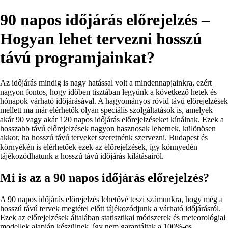
90 napos időjárás előrejelzés –
Hogyan lehet tervezni hosszú
távú programjainkat?
Az időjárás mindig is nagy hatással volt a mindennapjainkra, ezért
nagyon fontos, hogy időben tisztában legyünk a következő hetek és
hónapok várható időjárásával. A hagyományos rövid távú előrejelzések
mellett ma már elérhetők olyan speciális szolgáltatások is, amelyek
akár 90 vagy akár 120 napos időjárás előrejelzéseket kínálnak. Ezek a
hosszabb távú előrejelzések nagyon hasznosak lehetnek, különösen
akkor, ha hosszú távú terveket szeretnénk szervezni. Budapest és
környékén is elérhetőek ezek az előrejelzések, így könnyedén
tájékozódhatunk a hosszú távú időjárás kilátásairól.
Mi is az a 90 napos időjárás előrejelzés?
A 90 napos időjárás előrejelzés lehetővé teszi számunkra, hogy még a
hosszú távú tervek megtétel előtt tájékozódjunk a várható időjárásról.
Ezek az előrejelzések általában statisztikai módszerek és meteorológiai
modellek alapján készülnek, így nem garantáltak a 100%-os