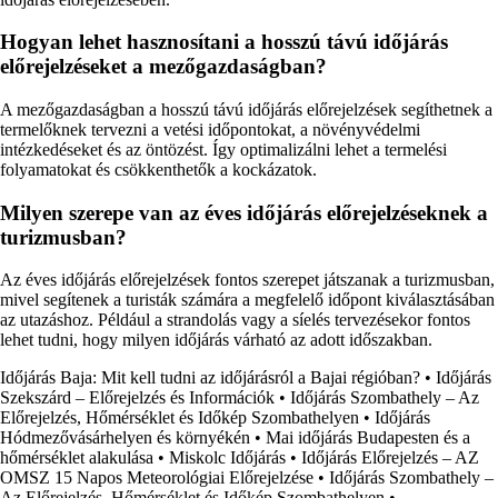
Hogyan lehet hasznosítani a hosszú távú időjárás
előrejelzéseket a mezőgazdaságban?
A mezőgazdaságban a hosszú távú időjárás előrejelzések segíthetnek a
termelőknek tervezni a vetési időpontokat, a növényvédelmi
intézkedéseket és az öntözést. Így optimalizálni lehet a termelési
folyamatokat és csökkenthetők a kockázatok.
Milyen szerepe van az éves időjárás előrejelzéseknek a
turizmusban?
Az éves időjárás előrejelzések fontos szerepet játszanak a turizmusban,
mivel segítenek a turisták számára a megfelelő időpont kiválasztásában
az utazáshoz. Például a strandolás vagy a síelés tervezésekor fontos
lehet tudni, hogy milyen időjárás várható az adott időszakban.
Időjárás Baja: Mit kell tudni az időjárásról a Bajai régióban?
•
Időjárás
Szekszárd – Előrejelzés és Információk
•
Időjárás Szombathely – Az
Előrejelzés, Hőmérséklet és Időkép Szombathelyen
•
Időjárás
Hódmezővásárhelyen és környékén
•
Mai időjárás Budapesten és a
hőmérséklet alakulása
•
Miskolc Időjárás
•
Időjárás Előrejelzés – AZ
OMSZ 15 Napos Meteorológiai Előrejelzése
•
Időjárás Szombathely –
Az Előrejelzés, Hőmérséklet és Időkép Szombathelyen
•