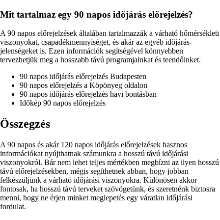
Mit tartalmaz egy 90 napos időjárás előrejelzés?
A 90 napos előrejelzések általában tartalmazzák a várható hőmérsékleti
viszonyokat, csapadékmennyiséget, és akár az egyéb időjárás-
jelenségeket is. Ezen információk segítségével könnyebben
tervezhetjük meg a hosszabb távú programjainkat és teendőinket.
90 napos időjárás előrejelzés Budapesten
90 napos előrejelzés a Köpönyeg oldalon
90 napos időjárás előrejelzés havi bontásban
Időkép 90 napos előrejelzés
Összegzés
A 90 napos és akár 120 napos időjárás előrejelzések hasznos
információkat nyújthatnak számunkra a hosszú távú időjárási
viszonyokról. Bár nem lehet teljes mértékben megbízni az ilyen hosszú
távú előrejelzésekben, mégis segíthetnek abban, hogy jobban
felkészüljünk a várható időjárási viszonyokra. Különösen akkor
fontosak, ha hosszú távú terveket szövögetünk, és szeretnénk biztosra
menni, hogy ne érjen minket meglepetés egy váratlan időjárási
fordulat.