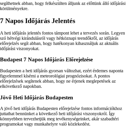
segíthetnek abban, hogy felkészülten álljunk az előttünk álló időjárási
körülményekre.
7 Napos Időjárás Jelentés
A heti időjárás jelentés fontos támpont lehet a tervezés során. Legyen
szó hétvégi kirándulásról vagy hétköznapi teendőkről, az időjárás
előrejelzés segít abban, hogy hatékonyan kihasználjuk az aktuális
időjárási viszonyokat.
Budapest 7 Napos Időjárás Előrejelzése
Budapesten a heti időjárás gyorsan változhat, ezért érdemes naponta
figyelemmel kísérni a meteorológiai prognózisokat. A pontos
előrejelzések segítenek abban, hogy ne érjenek meglepetések az
elkövetkező napokban.
Jövő Heti Időjárás Budapesten
A jövő heti időjárás Budapesten előrejelzése fontos információkhoz
juttathat bennünket a következő heti időjárási viszonyokról. Így
könnyebben tervezhetjük meg tevékenységeinket, akár szabadtéri
programokat vagy munkahelyre való közlekedést.