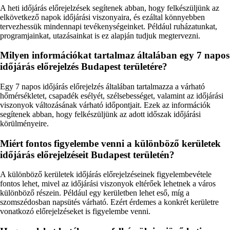
A heti időjárás előrejelzések segítenek abban, hogy felkészüljünk az
elkövetkező napok időjárási viszonyaira, és ezáltal könnyebben
tervezhessük mindennapi tevékenységeinket. Például ruházatunkat,
programjainkat, utazásainkat is ez alapján tudjuk megtervezni.
Milyen információkat tartalmaz általában egy 7 napos
időjárás előrejelzés Budapest területére?
Egy 7 napos időjárás előrejelzés általában tartalmazza a várható
hőmérsékletet, csapadék esélyét, szélsebességet, valamint az időjárási
viszonyok változásának várható időpontjait. Ezek az információk
segítenek abban, hogy felkészüljünk az adott időszak időjárási
körülményeire.
Miért fontos figyelembe venni a különböző kerületek
időjárás előrejelzéseit Budapest területén?
A különböző kerületek időjárás előrejelzéseinek figyelembevétele
fontos lehet, mivel az időjárási viszonyok eltérőek lehetnek a város
különböző részein. Például egy kerületben lehet eső, míg a
szomszédosban napsütés várható. Ezért érdemes a konkrét kerületre
vonatkozó előrejelzéseket is figyelembe venni.