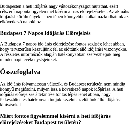
Budapesten a heti időjárás nagy változékonyságot mutathat, ezért
célszerű naponta figyelemmel kísérni a friss előrejelzéseket. Az aktuális
időjárási körülmények ismeretében könnyebben alkalmazkodhatunk az
elkövetkező napokhoz.
Budapest 7 Napos Időjárás Előrejelzés
A Budapest 7 napos időjárás előrejelzése fontos segítség lehet abban,
hogy tervszerűen készüljünk fel az előttünk álló időjárási viszonyokra.
A részletes információk alapján hatékonyabban szervezhetjük meg
mindennapi tevékenységeinket.
Összefoglalva
Az időjárás folyamatosan változik, és Budapest területén nem mindig
könnyű megjósolni, milyen lesz a következő napok időjárása. A heti
időjárás előrejelzés áttekintése fontos lépés lehet abban, hogy
felkészülten és hatékonyan tudjuk kezelni az előttünk álló időjárási
kihívásokat.
Miért fontos figyelemmel kísérni a heti időjárás
előrejelzéseket Budapest területén?