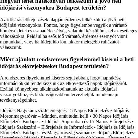
Hogyan lehet hatékonyan felkészülni a jövő heti
időjárási viszonyokra Budapest területén?
Az időjárás előrejelzések alapján érdemes felkészülni a jövő heti
időjárási viszonyokra. Fontos, hogy figyelembe vegyük a várható
hőmérsékletet és csapadék esélyét, valamint készüljünk fel az esetleges
változásokra. Például ha esős idő várható, érdemes esernyőt vinni
magunkkal, vagy ha hideg idő jön, akkor melegebb ruházatot
válasszunk.
Miért ajánlott rendszeresen figyelemmel kísérni a heti
időjárás előrejelzéseket Budapest területén?
A rendszeres figyelemmel kísérés segít abban, hogy naprakész
információkkal rendelkezzünk az elkövetkező napok időjárásáról.
Ezáltal könnyebben alkalmazkodhatunk az aktuális időjárási
viszonyokhoz, és biztonságosabban tervezhetjük mindennapi
tevékenységeinket.
Időjárás Nagykanizsa: Jelenlegi és 15 Napos Előrejelzés
•
Időjárás
Mosonmagyaróvár – Minden, amit tudni kell!
•
30 Napos Időjárás
Előrejelzés Budapest
•
Időjárás Sopronban és 15 Napos Előrejelzés
•
Időjárás Szekszárd – Előrejelzés és Információk
•
Időjárás és Időjárás
Előrejelzés Budapest és Magyarország számára
•
Időjárás Előrejelzés: