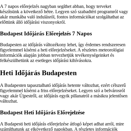
A 7 napos előrejelzés nagyban segíthet abban, hogy terveket
készítsünk a következő hétre. Legyen szó szabadtéri programról vagy
akár munkába való indulásról, fontos információkat szolgáltathat az
előttünk álló időjárási viszonyokról.
Budapest Időjárás Előrejelzés 7 Napos
Budapesten az időjárás változékony lehet, így érdemes rendszeresen
figyelemmel kísérni a heti előrejelzéseket. A részletes meteorológiai
információk alapján jobban tervezhetjük tevékenységeinket és
felkészülhetünk az esetleges időjárási kihívásokra.
Heti Időjárás Budapesten
A Budapesten tapasztalható időjárás hetente változhat, ezért célszerű
figyelemmel kísérni a friss előrejelzéseket. Legyen szó a belvárosról
vagy akár Újpestről, az időjárás egyik pillanatról a másikra jelentősen
változhat.
Budapest Heti Időjárás Előrejelzése
A Budapesti heti időjárás előrejelzése átfogó képet adhat arról, mire
számíthatunk az elkövetkező napokban. A részletes információk