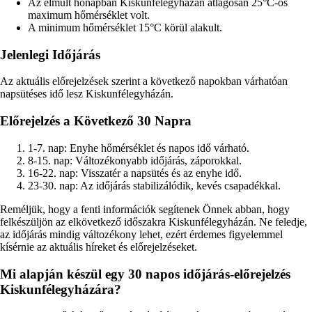
Az elmúlt hónapban Kiskunfélegyházán átlagosan 25°C-os
maximum hőmérséklet volt.
A minimum hőmérséklet 15°C körül alakult.
Jelenlegi Időjárás
Az aktuális előrejelzések szerint a következő napokban várhatóan
napsütéses idő lesz Kiskunfélegyházán.
Előrejelzés a Következő 30 Napra
1-7. nap: Enyhe hőmérséklet és napos idő várható.
8-15. nap: Változékonyabb időjárás, záporokkal.
16-22. nap: Visszatér a napsütés és az enyhe idő.
23-30. nap: Az időjárás stabilizálódik, kevés csapadékkal.
Reméljük, hogy a fenti információk segítenek Önnek abban, hogy
felkészüljön az elkövetkező időszakra Kiskunfélegyházán. Ne feledje,
az időjárás mindig változékony lehet, ezért érdemes figyelemmel
kísérnie az aktuális híreket és előrejelzéseket.
Mi alapján készül egy 30 napos időjárás-előrejelzés
Kiskunfélegyházára?