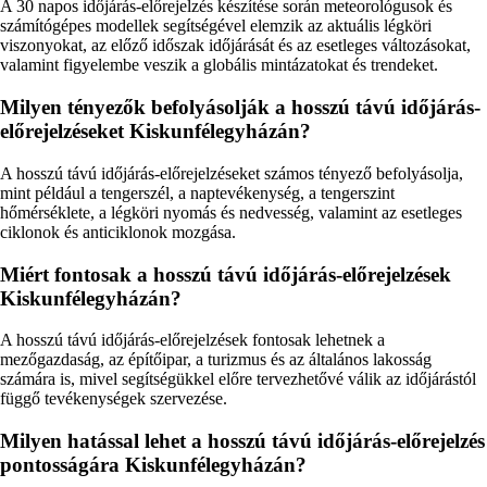
A 30 napos időjárás-előrejelzés készítése során meteorológusok és
számítógépes modellek segítségével elemzik az aktuális légköri
viszonyokat, az előző időszak időjárását és az esetleges változásokat,
valamint figyelembe veszik a globális mintázatokat és trendeket.
Milyen tényezők befolyásolják a hosszú távú időjárás-
előrejelzéseket Kiskunfélegyházán?
A hosszú távú időjárás-előrejelzéseket számos tényező befolyásolja,
mint például a tengerszél, a naptevékenység, a tengerszint
hőmérséklete, a légköri nyomás és nedvesség, valamint az esetleges
ciklonok és anticiklonok mozgása.
Miért fontosak a hosszú távú időjárás-előrejelzések
Kiskunfélegyházán?
A hosszú távú időjárás-előrejelzések fontosak lehetnek a
mezőgazdaság, az építőipar, a turizmus és az általános lakosság
számára is, mivel segítségükkel előre tervezhetővé válik az időjárástól
függő tevékenységek szervezése.
Milyen hatással lehet a hosszú távú időjárás-előrejelzés
pontosságára Kiskunfélegyházán?