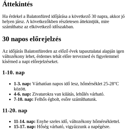
Áttekintés
Ha érdekel a Balatonfüred időjárása a következő 30 napra, akkor jó
helyen jársz. A következőkben részletesen áttekintjük, mire
számíthatsz az elkövetkező időszakban.
30 napos előrejelzés
Az időjárás Balatonfüreden az előző évek tapasztalatai alapján igen
változékony lehet, érdemes tehát előre tervezned és figyelemmel
kísérned a napi előrejelzéseket.
1-10. nap
1-3. nap:
Várhatóan napos idő lesz, hőmérséklet 25-28°C
között.
4-6. nap:
Zivatarokra van kilátás, lehűlés várható.
7-10. nap:
Felhős égbolt, esőre számíthatunk.
11-20. nap
11-14. nap:
Enyhe szeles idő, változékony hőmérséklettel.
15-17. nap:
Hőség várható, vigyázzunk a napégésre.