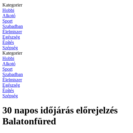
Kategorier
Hobbi
Alkotó
Sport
Szabadban
Élelmiszer
Egészség
Építés
Szépség
Kategorier
Hobbi
Alkotó
Sport
Szabadban
Élelmiszer
Egészség
Építés
Szépség
30 napos időjárás előrejelzés
Balatonfüred