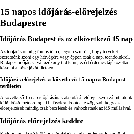
15 napos időjárás-előrejelzés
Budapestre
Időjárás Budapest és az elkövetkező 15 nap
Az időjárás mindig fontos téma, legyen szó róla, hogy terveket
szeretnénk szőni egy hétvégére vagy éppen csak a napi teendőinkről.
Budapest időjárása változékony tud lenni, ezért érdemes tájékozottan
követni a közeljövőt illetően.
Időjárás előrejelzés a következő 15 napra Budapest
területén
A következő 15 nap időjárásának alakulását előrejelezve számíthatunk
különböző meteorológiai hatásokra. Fontos leszögezni, hogy az
előrejelzések mindig csak becslések és változhatnak az idő múlásával.
Időjárás előrejelzés keddre
Keddre vonatkozó időjárás-előrejelzés alapján érdemes felkészülni