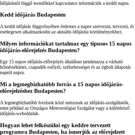
Időjárástól függő teendőkkel kapcsolatos információk a keddi napra.
Kedd időjárás Budapesten
A keddi időjárás függvényében érdemes a napot szervezni, tervezni, és
esetlegesen alkalmazkodni az aktuális időjárási körülményekhez.
Milyen információkat tartalmaz egy típusos 15 napos
időjárás-előrejelzés Budapesten?
Egy 15 napos időjárás-előrejelzés általában tartalmazza a várható
hőmérsékletet, csapadék esélyét, szélsebességet és az égbolt állapotát
napról napra.
Mi a legmegbízhatóbb forrás a 15 napos időjárás-
előrejelzéshez Budapesten?
A legmegbízhatóbb források közé tartoznak az időjárás-szolgáltatók,
mint például az Országos Meteorológiai Szolgálat vagy a különböző
időjárás-weboldalak.
Hogyan lehet felkészülni egy keddre tervezett
programra Budapesten, ha ismerjük az előrejelzett