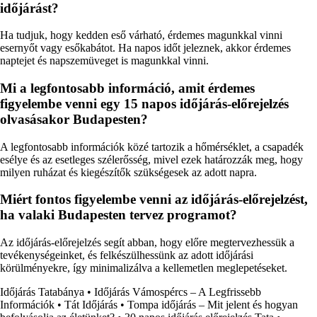
időjárást?
Ha tudjuk, hogy kedden eső várható, érdemes magunkkal vinni
esernyőt vagy esőkabátot. Ha napos időt jeleznek, akkor érdemes
naptejet és napszemüveget is magunkkal vinni.
Mi a legfontosabb információ, amit érdemes
figyelembe venni egy 15 napos időjárás-előrejelzés
olvasásakor Budapesten?
A legfontosabb információk közé tartozik a hőmérséklet, a csapadék
esélye és az esetleges szélerősség, mivel ezek határozzák meg, hogy
milyen ruházat és kiegészítők szükségesek az adott napra.
Miért fontos figyelembe venni az időjárás-előrejelzést,
ha valaki Budapesten tervez programot?
Az időjárás-előrejelzés segít abban, hogy előre megtervezhessük a
tevékenységeinket, és felkészülhessünk az adott időjárási
körülményekre, így minimalizálva a kellemetlen meglepetéseket.
Időjárás Tatabánya
•
Időjárás Vámospércs – A Legfrissebb
Információk
•
Tát Időjárás
•
Tompa időjárás – Mit jelent és hogyan